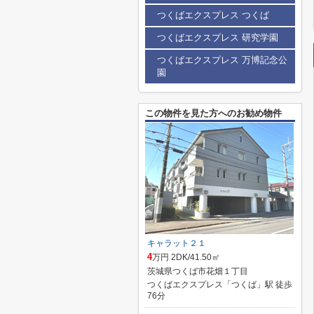
つくばエクスプレス つくば
つくばエクスプレス 研究学園
つくばエクスプレス 万博記念公
園
この物件を見た方へのお勧め物件
キャラット２１
4
万円 2DK/41.50㎡
茨城県つくば市花畑１丁目
つくばエクスプレス「つくば」駅 徒歩
76分