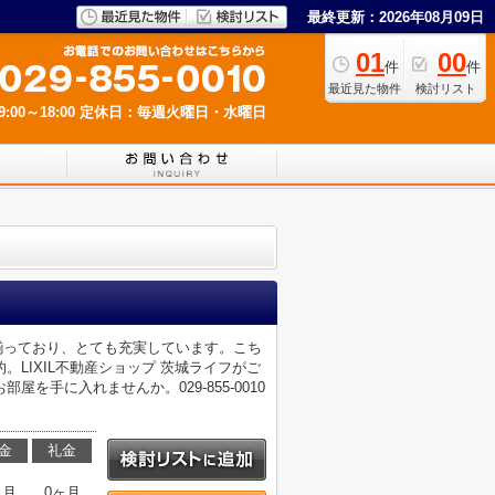
最終更新：2026年08月09日
01
00
件
件
最近見た物件
検討リスト
00～18:00
定休日：毎週火曜日・水曜日
が揃っており、とても充実しています。こち
LIXIL不動産ショップ 茨城ライフがご
手に入れませんか。029-855-0010
金
礼金
ヶ月
0ヶ月