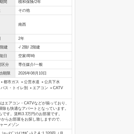
期間
積和保険/2年
社
その他
南西
間
2年
/階建
-/ 2階/ 2階建
能日
空家/即時
貸区分
専任媒介/一般
効期限
2026年08月10日
都市ガス
公営水道
公共下水
バス・トイレ別
エアコン
CATV
はエアコン・CATVなどが揃っており、
掃除も快適なアパートとなっています。
です。賃料3.3万円のお部屋です。
条件からお部屋をお探し致しますので、
 シャーメゾン
ｬｰﾒｿﾞﾝﾗｲﾌｻﾎﾟｰﾄ２４:1,320円（月