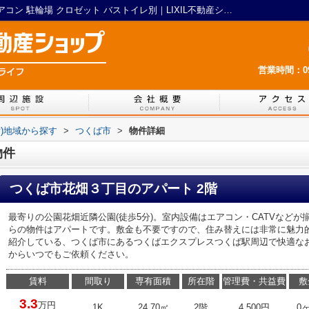
つくば市花畑３丁目の賃貸物件｜CATV エアコン 駐輪場 クロゼット バストイレ別｜LIXIL不動産ショップ 茨城ライフ
営業時間：09:
貸)地域から探す
>
つくば市
>
物件詳細
物件
つくば市花畑３丁目のアパート 2階
最寄りの公園花畑近隣公園(徒歩5分)。室内設備はエアコン・CATVなど
らの物件はアパートです。敷金も不要ですので、住み替えには非常に魅力的。
紹介している、つくば市にあるつくばエクスプレスつくば駅周辺で快適なお部屋を
からいつでもご依頼ください。
賃料
間取り
専有面積
所在階
管理費・共益費
敷
3.3
万円
1K
24.70㎡
2階
4,500円
0