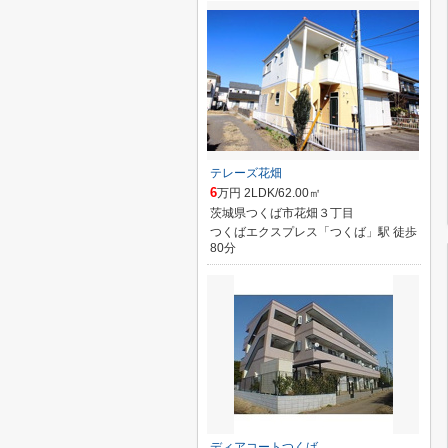
テレーズ花畑
6
万円 2LDK/62.00㎡
茨城県つくば市花畑３丁目
つくばエクスプレス「つくば」駅 徒歩
80分
ディアコートつくば