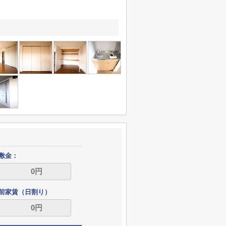
敷金：
前家賃（日割り）