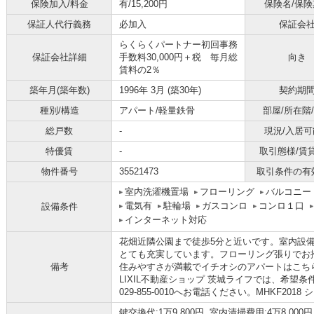
保険加入/料金
有/15,200円
保険名/保険
保証人代行義務
必加入
保証会
らくらくパートナー初回事務
保証会社詳細
手数料30,000円＋税 毎月総
向き
賃料の2％
築年月(築年数)
1996年 3月 (築30年)
契約期
種別/構造
アパート/軽量鉄骨
部屋/所在階
総戸数
-
現況/入居可
特優賃
-
取引態様/賃
物件番号
35521473
取引条件の有
室内洗濯機置場
フローリング
バルコニー
電気有
駐輪場
ガスコンロ
コンロ１口
設備条件
インターネット対応
花畑近隣公園まで徒歩5分と近いです。室内設備
とても充実しています。フローリング張りでお
備考
住みやすさが満載でイチオシのアパートはこちら
LIXIL不動産ショップ 茨城ライフでは、希望
029-855-0010へお電話ください。MHKF2018
鍵交換代:1万9,800円 室内清掃費用:4万8,000円 ｼ