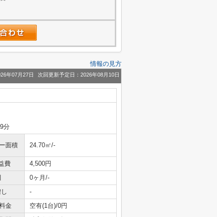
情報の見方
26年07月27日
次回更新予定日：2026年08月10日
9分
ニー面積
24.70㎡/-
益費
4,500円
引
0ヶ月/-
増し
-
料金
空有(1台)/0円