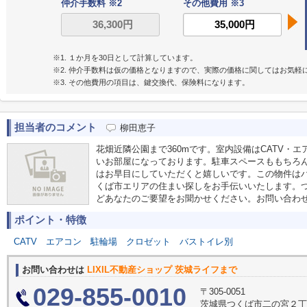
仲介手数料 ※2
その他費用 ※3
※1. １か月を30日として計算しています。
※2. 仲介手数料は仮の価格となりますので、実際の価格に関してはお気軽
※3. その他費用の項目は、鍵交換代、保険料になります。
担当者のコメント
柳田恵子
花畑近隣公園まで360mです。室内設備はCATV・
いお部屋になっております。駐車スペースももちろ
はお早目にしていただくと嬉しいです。この物件は
くば市エリアの住まい探しをお手伝いいたします。
どあなたのご要望をお聞かせください。お問い合わせはお気
ポイント・特徴
CATV
エアコン
駐輪場
クロゼット
バストイレ別
お問い合わせは
LIXIL不動産ショップ 茨城ライフまで
029-855-0010
〒305-0051
茨城県つくば市二の宮２丁目