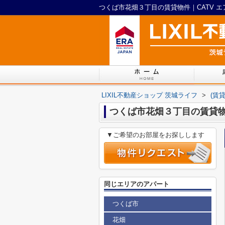
LIXIL不動産ショップ 茨城ライフ
>
(賃
つくば市花畑３丁目の賃貸
▼ご希望のお部屋をお探しします
同じエリアのアパート
つくば市
花畑