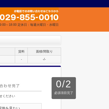
:00～18:00 定休日：毎週火曜日・水曜日
賃料
面積/間取り
-
-/-
0
/
2
必須項目完了
せください
現地を見たい