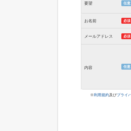
要望
任意
お名前
必須
メールアドレス
必須
任意
内容
※
利用規約
及び
プライ