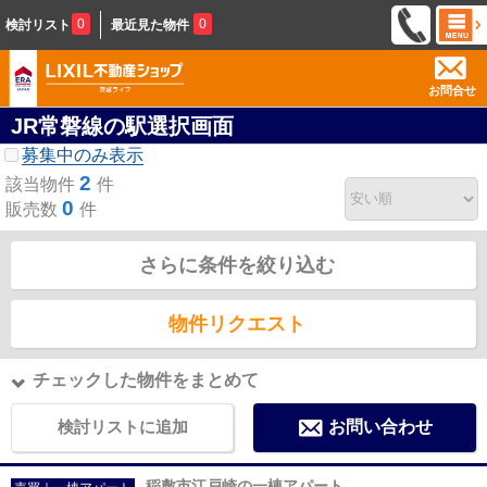
0
0
検討リスト
最近見た物件
お問合せ
JR常磐線の駅選択画面
募集中のみ表示
2
該当物件
件
0
販売数
件
さらに条件を絞り込む
物件リクエスト
チェックした物件をまとめて
検討リストに追加
お問い合わせ
稲敷市江戸崎の一棟アパート