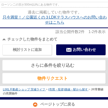
ローソン二の宮が300m以内にある物件です。
過去に掲載していた物件です。
只今満室！／公園近くの３LDKテラスハウスへのお問い合わ
せはこちら
該当公開件数
2
件
1-2
件表示
チェックした物件をまとめて
検討リストに追加
お問い合わせ
さらに条件を絞り込む
物件リクエスト
LIXIL不動産ショップ 茨城ライフ
>
(売買・投資)路線・駅から探す
>
JR常磐線
の売買物件
ページトップに戻る