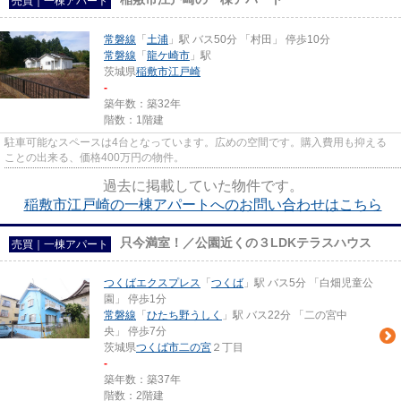
売買｜一棟アパート
常磐線
「
土浦
」駅 バス50分 「村田」 停歩10分
常磐線
「
龍ケ崎市
」駅
茨城県
稲敷市
江戸崎
-
築年数：築32年
階数：1階建
駐車可能なスペースは4台となっています。広めの空間です。購入費用も抑える
ことの出来る、価格400万円の物件。
過去に掲載していた物件です。
稲敷市江戸崎の一棟アパートへのお問い合わせはこちら
只今満室！／公園近くの３LDKテラスハウス
売買｜一棟アパート
つくばエクスプレス
「
つくば
」駅 バス5分 「白畑児童公
園」 停歩1分
常磐線
「
ひたち野うしく
」駅 バス22分 「二の宮中
央」 停歩7分
茨城県
つくば市
二の宮
２丁目
-
築年数：築37年
階数：2階建