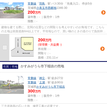
常磐線
「
羽鳥
」駅 バス30分 「先後入口」 停歩5分
茨城県
小美玉市
西郷地
1346-30
200
万円
築年数：- ｜販売中：
1件
階数：-
建物を建てる際に、玄関の位置などの間取りを考えやすいのが角地です。こちら
の土地は前面道路6m以上です。平坦地なので、買い物のときの道のりで負担抑え
ることができますよ。土地購...
200
万
円
(管理費・共益費 -)
所在階：-
間取り：-
面積：231.11㎡
かすみがうら市下稲吉の売地
売買｜売地
常磐線
「
神立
」駅 徒歩27分
常磐線
「
土浦
」駅 徒歩90分
茨城県
かすみがうら市
下稲吉
300
万円
築年数：- ｜販売中：
1件
階数：-
三方道路面の広い土地 擁壁工事が必要です。