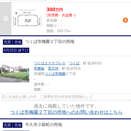
300
万
円
(管理費・共益費 -)
所在階：-
間取り：-
面積：293.73㎡
つくば市梅園２丁目の売地
売買｜売地
6月25日 値下げ
つくばエクスプレス
「
つくば
」駅 徒歩63分
常磐線
「
荒川沖
」駅 徒歩55分
茨城県
つくば市
梅園
２丁目
-
築年数：-
階数：-
広い土地をお探しの方、二世帯住宅や共同住宅用地として
過去に掲載していた物件です。
つくば市梅園２丁目の売地へのお問い合わせはこちら
牛久市小坂町の売地
売買｜売地