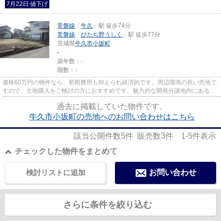
7月22日 値下げ
常磐線
「
牛久
」駅 徒歩74分
常磐線
「
ひたち野うしく
」駅 徒歩77分
茨城県
牛久市
小坂町
-
築年数：-
階数：-
価格60万円の物件なら、初期費用も抑えられ経済的です。周辺環境の良い売地で
すので、土地購入をご検討の方におすすめです。魅力的な開発分譲地内にある売
地です。前面道路との高低差...
過去に掲載していた物件です。
牛久市小坂町の売地へのお問い合わせはこちら
該当公開件数
5
件 販売数
3
件
1-5
件表示
チェックした物件をまとめて
検討リストに追加
お問い合わせ
さらに条件を絞り込む