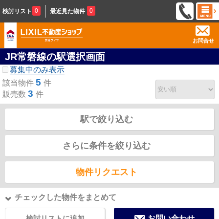
0
0
検討リスト
最近見た物件
お問合せ
JR常磐線の駅選択画面
募集中のみ表示
5
該当物件
件
3
販売数
件
駅で絞り込む
さらに条件を絞り込む
物件リクエスト
チェックした物件をまとめて
検討リストに追加
お問い合わせ