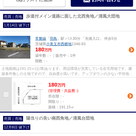
歩道付メイン道路に面した北西角地／清風大団地
売買｜売地
1月14日 値下げ
常磐線
「
羽鳥
」駅 バス30分 「先後入口」 停歩5分
茨城県
小美玉市
西郷地
1346-93
180
万円
築年数：- ｜販売中：
1件
階数：-
土地面積は191.15㎡(公簿)あります。周辺環境が充実している在宅用地です。建
築条件無しの土地ですので、自由度が高いです。アップダウンの少ない平坦地で
す。常磐線羽鳥周辺で土地を...
180
万
円
(管理費・共益費 -)
所在階：-
間取り：-
面積：191.15㎡
陽当りの良い南西角地／清風台団地
売買｜売地
12月8日 値下げ