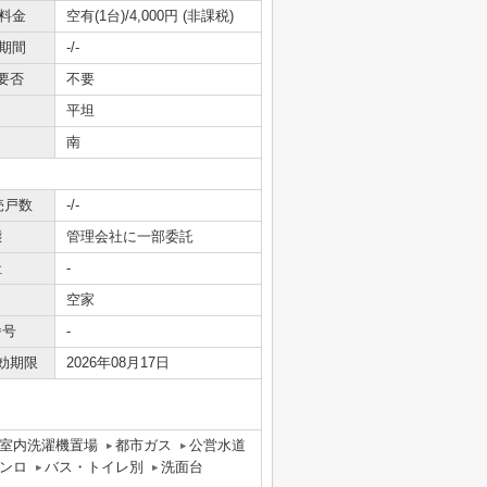
料金
空有(1台)/4,000円 (非課税)
期間
-/-
要否
不要
平坦
南
売戸数
-/-
態
管理会社に一部委託
社
-
空家
番号
-
効期限
2026年08月17日
室内洗濯機置場
都市ガス
公営水道
ンロ
バス・トイレ別
洗面台