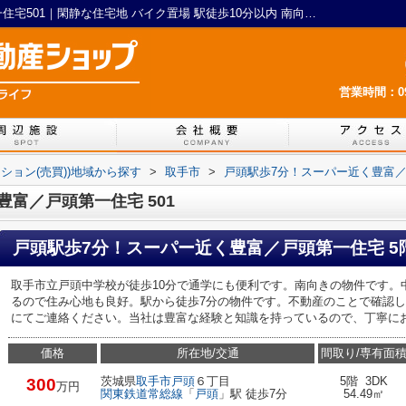
戸頭駅歩7分！スーパー近く豊富／戸頭第一住宅501｜閑静な住宅地 バイク置場 駅徒歩10分以内 南向き 当社一押し物件｜LIXIL不動産ショップ 茨城ライフ
営業時間：09:
ンション(売買))地域から探す
>
取手市
>
戸頭駅歩7分！スーパー近く豊富
富／戸頭第一住宅 501
戸頭駅歩7分！スーパー近く豊富／戸頭第一住宅 5
取手市立戸頭中学校が徒歩10分で通学にも便利です。南向きの物件です。
るので住み心地も良好。駅から徒歩7分の物件です。不動産のことで確認
にてご連絡ください。当社は豊富な経験と知識を持っているので、丁寧にお答
価格
所在地/交通
間取り/専有面
茨城県
取手市
戸頭
６丁目
5階 3DK
300
万円
関東鉄道常総線
「
戸頭
」駅 徒歩7分
54.49㎡