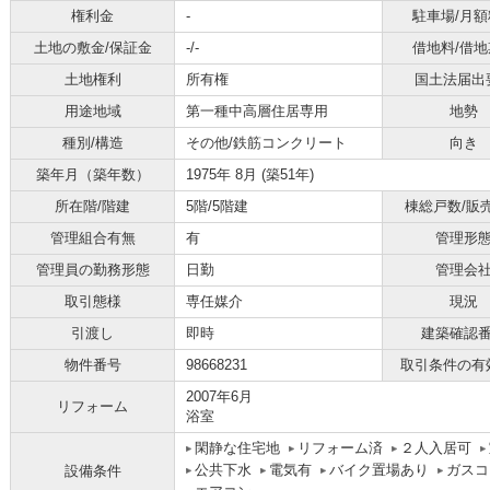
権利金
-
駐車場/月額
土地の敷金/保証金
-/-
借地料/借地
土地権利
所有権
国土法届出
用途地域
第一種中高層住居専用
地勢
種別/構造
その他/鉄筋コンクリート
向き
築年月（築年数）
1975年 8月 (築51年)
所在階/階建
5階/5階建
棟総戸数/販
管理組合有無
有
管理形
管理員の勤務形態
日勤
管理会
取引態様
専任媒介
現況
引渡し
即時
建築確認
物件番号
98668231
取引条件の有
2007年6月
リフォーム
浴室
閑静な住宅地
リフォーム済
２人入居可
公共下水
電気有
バイク置場あり
ガスコ
設備条件