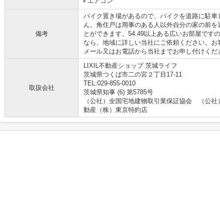
エアコン
バイク置き場があるので、バイクを道路に駐車
ん。角住戸は用事のある人以外自分の家の前を
備考
とができます。54.49以上ある広いお部屋で
なら、地域に詳しい当社にご依頼ください。お
メール又はお電話から当社までお申し付けください
LIXIL不動産ショップ 茨城ライフ
茨城県つくば市二の宮２丁目17-11
TEL:029-855-0010
取扱会社
茨城県知事 (6) 第5785号
（公社）全国宅地建物取引業保証協会 （公社
動産（株）東京特約店