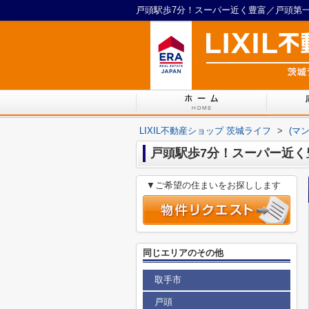
LIXIL不動産ショップ 茨城ライフ
>
(マ
戸頭駅歩7分！スーパー近く豊
▼ご希望の住まいをお探しします
同じエリアのその他
取手市
戸頭