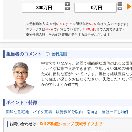
（※元利均等方式 金利
5.00％まで
※返済年数
5～50
年まで入力できます）
（※ボーナスは
年2回
で計算しています。
1000万円
まで入力できます）
（※物件購入時、その他諸費用が発生する場合がございます）
担当者のコメント
曽我尾順一
中古でありながら、綺麗で機能的な設備のある公団
キレイな状態で入居できます。立地も良い3DKの物
ために便利な窓がついています。当社は経験豊富な
して住まい探しをお任せください。失敗したくない
かがでしょうか(#^^#)
ポイント・特徴
閑静な住宅地
バイク置場
駅徒歩10分以内
南向き
当社一押し物件
お問い合わせは
LIXIL不動産ショップ 茨城ライフまで