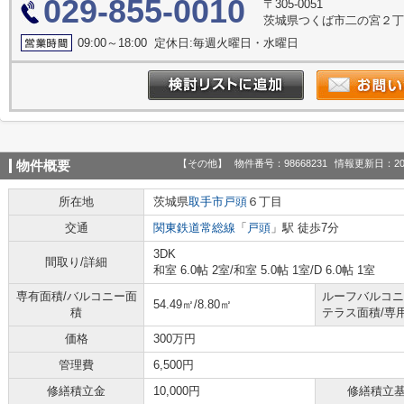
029-855-0010
〒305-0051
茨城県つくば市二の宮２丁目
09:00～18:00 定休日:毎週火曜日・水曜日
【その他】
物件番号：98668231
情報更新日：20
物件概要
所在地
茨城県
取手市
戸頭
６丁目
交通
関東鉄道常総線
「
戸頭
」駅 徒歩7分
3DK
間取り/詳細
和室 6.0帖 2室
/
和室 5.0帖 1室
/
D 6.0帖 1室
専有面積/バルコニー面
ルーフバルコニ
54.49㎡/8.80㎡
積
テラス面積/専
価格
300万円
管理費
6,500円
修繕積立金
10,000円
修繕積立