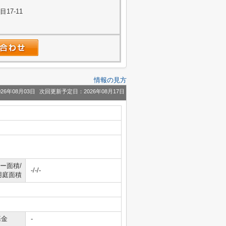
17-11
情報の見方
26年08月03日
次回更新予定日：2026年08月17日
ー面積/
-/-/-
用庭面積
基金
-