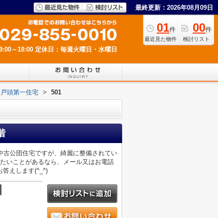
最終更新：2026年08月09日
01
00
件
件
最近見た物件
検討リスト
00～18:00
定休日：毎週火曜日・水曜日
／戸頭第一住宅
>
501
階
中古公団住宅ですが、綺麗に整備されてい
したいことがあるなら、メール又はお電話
えします(^_^)
積