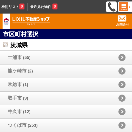
0
0
検討リスト
最近見た物件
お問合せ
市区町村選択
茨城県
土浦市
(55)
龍ケ崎市
(2)
常総市
(1)
取手市
(9)
牛久市
(12)
つくば市
(253)