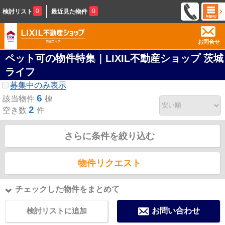
0
0
検討リスト
最近見た物件
お問合せ
ペット可の物件特集｜LIXIL不動産ショップ 茨城
ライフ
募集中のみ表示
6
該当物件
棟
2
空き数
件
さらに条件を絞り込む
物件リクエスト
チェックした物件をまとめて
検討リストに追加
お問い合わせ