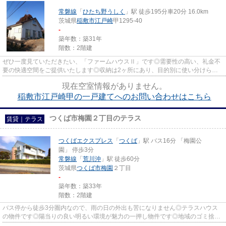
常磐線
「
ひたち野うしく
」駅 徒歩195分車20分 16.0km
茨城県
稲敷市
江戸崎
甲1295-40
-
築年数：築31年
階数：2階建
ぜひ一度見ていただきたい、「ファームハウスⅡ」です◎需要性の高い、礼金不
要の快適空間をご提供いたします◎収納は2ヶ所にあり、目的別に使い分けられ
ます◎安心して暮らせる戸建てを。
現在空室情報がありません。
稲敷市江戸崎甲の一戸建てへのお問い合わせはこちら
つくば市梅園２丁目のテラス
賃貸｜テラス
つくばエクスプレス
「
つくば
」駅 バス16分 「梅園公
園」 停歩3分
常磐線
「
荒川沖
」駅 徒歩60分
茨城県
つくば市
梅園
２丁目
-
築年数：築33年
階数：2階建
バス停から徒歩3分圏内なので、雨の日の外出も苦になりません◎テラスハウス
の物件です◎陽当りの良い明るい環境が魅力の一押し物件です◎地域のゴミ捨て
場まで行かずにサッとゴミ出しで...