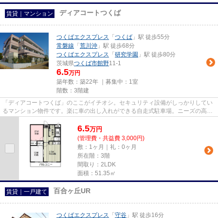
ディアコートつくば
賃貸｜マンション
つくばエクスプレス
「
つくば
」駅 徒歩55分
常磐線
「
荒川沖
」駅 徒歩68分
つくばエクスプレス
「
研究学園
」駅 徒歩80分
茨城県
つくば市
館野
11-1
6.5
万円
築年数：築22年 ｜募集中：
1室
階数：3階建
「ディアコートつくば」のここがイチオシ。セキュリティ設備がしっかりしてい
るマンション物件です。楽に車の出し入れができる自走式駐車場。ニーズの高
い、陽当たり環境良好な物件で...
6.5
万
円
(管理費・共益費 3,000円)
敷：1ヶ月｜礼：0ヶ月
所在階：3階
間取り：2LDK
面積：51.35㎡
百合ヶ丘UR
賃貸｜一戸建て
つくばエクスプレス
「
守谷
」駅 徒歩16分