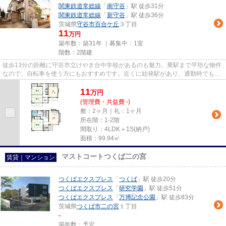
関東鉄道常総線
「
南守谷
」駅 徒歩31分
関東鉄道常総線
「
新守谷
」駅 徒歩36分
茨城県
守谷市
百合ケ丘
３丁目
11
万円
築年数：築31年 ｜募集中：
1室
階数：2階建
徒歩13分の距離に守谷市立けやき台中学校があるのも魅力。乗駅まで平坦な物件
なので、自転車を使う方にもおすすめです。近くに始発駅があり、通勤時でも電
車に座りやすいです。2沿線利...
11
万
円
(管理費・共益費 -)
敷：2ヶ月｜礼：1ヶ月
所在階：1-2階
間取り：4LDK＋1S(納戸)
面積：99.94㎡
マストコートつくば二の宮
賃貸｜マンション
つくばエクスプレス
「
つくば
」駅 徒歩20分
つくばエクスプレス
「
研究学園
」駅 徒歩51分
つくばエクスプレス
「
万博記念公園
」駅 徒歩83分
茨城県
つくば市
二の宮
１丁目
-
築年数：予定