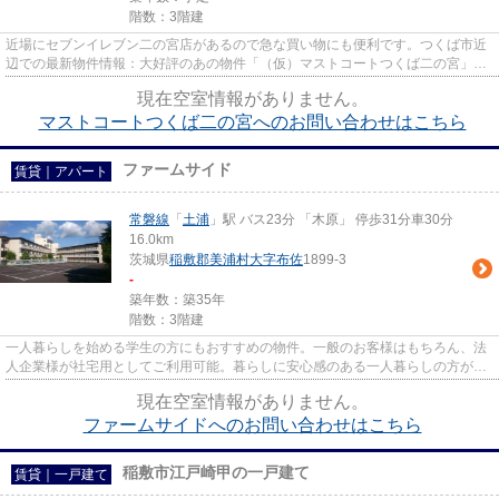
階数：3階建
近場にセブンイレブン二の宮店があるので急な買い物にも便利です。つくば市近
辺での最新物件情報：大好評のあの物件「（仮）マストコートつくば二の宮」。
新築ならではの「新しさ」が...
現在空室情報がありません。
マストコートつくば二の宮へのお問い合わせはこちら
ファームサイド
賃貸｜アパート
常磐線
「
土浦
」駅 バス23分 「木原」 停歩31分車30分
16.0km
茨城県
稲敷郡美浦村
大字布佐
1899-3
-
築年数：築35年
階数：3階建
一人暮らしを始める学生の方にもおすすめの物件。一般のお客様はもちろん、法
人企業様が社宅用としてご利用可能。暮らしに安心感のある一人暮らしの方が多
いお住まいです。1991年築の...
現在空室情報がありません。
ファームサイドへのお問い合わせはこちら
稲敷市江戸崎甲の一戸建て
賃貸｜一戸建て