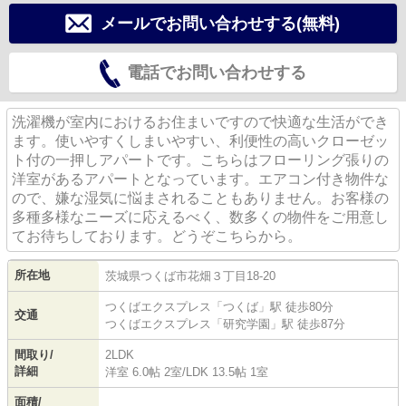
メールでお問い合わせする(無料)
電話でお問い合わせする
洗濯機が室内におけるお住まいですので快適な生活ができ
ます。使いやすくしまいやすい、利便性の高いクローゼッ
ト付の一押しアパートです。こちらはフローリング張りの
洋室があるアパートとなっています。エアコン付き物件な
ので、嫌な湿気に悩まされることもありません。お客様の
多種多様なニーズに応えるべく、数多くの物件をご用意し
てお待ちしております。どうぞこちらから。
所在地
茨城県
つくば市
花畑
３丁目18-20
つくばエクスプレス
「
つくば
」駅 徒歩80分
交通
つくばエクスプレス
「
研究学園
」駅 徒歩87分
間取り/
2LDK
詳細
洋室 6.0帖 2室
/
LDK 13.5帖 1室
面積/