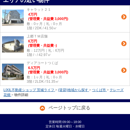
エリアの近い物件
キャラット２１
4
万
円
(管理費・共益費 3,000円)
敷：0ヶ月｜礼：0ヶ月
1階 / 2DK / 41.50㎡
上郷ＴＭ店舗
6
万
円
(管理費・共益費 -)
敷：12万円｜礼：6万円
1階 / - / 42.97㎡
ディアコートつくば
6.5
万
円
(管理費・共益費 3,000円)
敷：1ヶ月｜礼：0ヶ月
3階 / 2LDK / 51.35㎡
LIXIL不動産ショップ 茨城ライフ
>
(賃貸)地域から探す
>
つくば市
>
テレーズ
花畑
>
物件詳細
ページトップに戻る
営業時間:09:00～18:00
定休日:毎週火曜日・水曜日