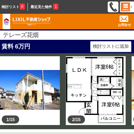
0
1
検討リスト
最近見た物件
お問合せ
テレーズ花畑
賃料
6
万円
検討リストに追加
1/15
2/15