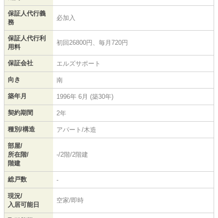
保証人代行義
必加入
務
保証人代行利
初回26800円、毎月720円
用料
保証会社
エルズサポート
向き
南
築年月
1996年 6月 (築30年)
契約期間
2年
種別/構造
アパート/木造
部屋/
所在階/
-/2階/2階建
階建
総戸数
-
現況/
空家/即時
入居可能日