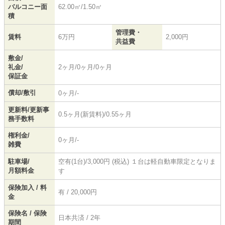
バルコニー面
62.00㎡/1.50㎡
積
管理費・
賃料
6万円
2,000円
共益費
敷金/
礼金/
2ヶ月/0ヶ月/0ヶ月
保証金
償却/敷引
0ヶ月/-
更新料/更新事
0.5ヶ月(新賃料)/0.55ヶ月
務手数料
権利金/
0ヶ月/-
雑費
駐車場/
空有(1台)/3,000円 (税込) １台は軽自動車限定となりま
月額料金
す
保険加入 / 料
有 / 20,000円
金
保険名 / 保険
日本共済 / 2年
期間