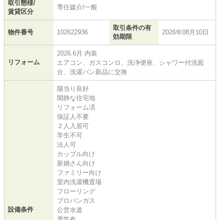
取引態様/
専任媒介/一般
賃貸区分
取引条件の有
物件番号
102622936
2026年08月10日
効期限
2026.6月 内装
リフォーム
エアコン、ガスコンロ、洗浄便座、シャワー付洗面
台、洗濯パン新品に交換
陽当り良好
閑静な住宅地
リフォーム済
保証人不要
２人入居可
学生不可
法人可
カップル向け
新婚さん向け
ファミリー向け
室内洗濯機置場
フローリング
プロパンガス
設備条件
公営水道
電気有