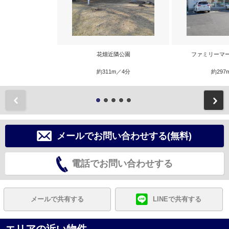
花畑近隣公園
ファミリーマ
約311m／4分
約297
前
メールでお問い合わせする(無料)
電話でお問い合わせする
メールで共有する
LINEで共有する