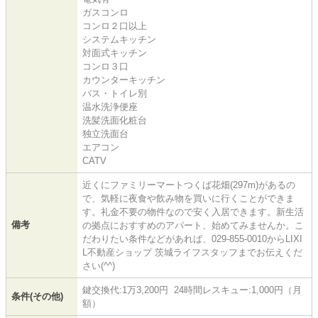
ガスコンロ
コンロ２口以上
システムキッチン
対面式キッチン
コンロ３口
カウンターキッチン
バス・トイレ別
温水洗浄便座
洗髪洗面化粧台
独立洗面台
エアコン
CATV
近くにファミリーマートつくば花畑(297m)があるの
で、気軽に夜食や飲み物を買いに行くことができま
す。礼金不要の物件なので安く入居できます。新生活
備考
の拠点におすすめのアパート、始めてみませんか。こ
だわりたい条件などがあれば、029-855-0010からLIXI
L不動産ショップ 茨城ライフスタッフまでお伝えくだ
さい(^^)
鍵交換代:1万3,200円 24時間レスキュー:1,000円（月
条件(その他)
額）