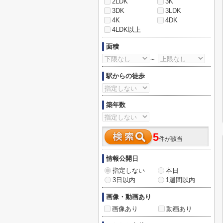
2LDK
3K
3DK
3LDK
4K
4DK
4LDK以上
面積
～
駅からの徒歩
築年数
5
件が該当
情報公開日
指定しない
本日
3日以内
1週間以内
画像・動画あり
画像あり
動画あり