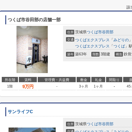
該
つくば市谷田部の店舗一部
茨城県
つくば市
谷田部
住所
交通
つくばエクスプレス
「
みどりの
つくばエクスプレス
「
つくば
」駅
築63年
3階建
鉄骨
築年
階数
構造
所在階
賃料
管理費・共益費
敷金
礼金
間取り
9
万円
1階
-
3ヶ月
1ヶ月
-
45
サンライフC
茨城県
つくば市
谷田部
住所
交通
つくばエクスプレス
「
みどりの
」