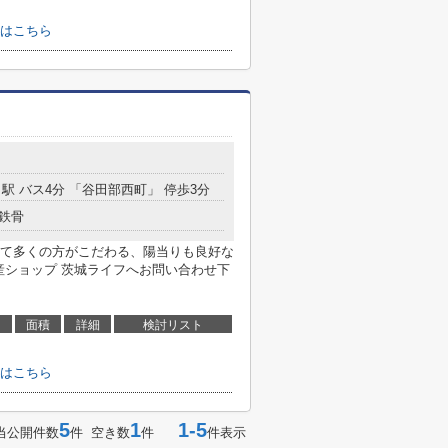
はこちら
」駅 バス4分 「谷田部西町」 停歩3分
鉄骨
て多くの方がこだわる、陽当りも良好な
IL不動産ショップ 茨城ライフへお問い合わせ下
面積
詳細
検討リスト
はこちら
5
1
1-5
当公開件数
件 空き数
件
件表示