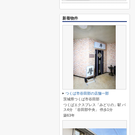
新着物件
つくば市谷田部の店舗一部
茨城県つくば市谷田部
つくばエクスプレス「みどりの」駅 バ
ス4分 「谷田部中央」 停歩1分
築63年