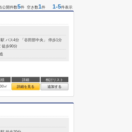
5
1
1-5
当公開件数
件 空き数
件
件表示
」駅 バス4分 「谷田部中央」 停歩1分
 徒歩90分
造
面積
詳細
検討リスト
.00㎡
詳細を見る
追加する
駅 徒歩20分