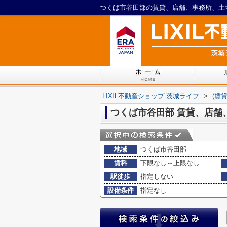
つくば市谷田部の賃貸、店舗、事務所、土地(
LIXIL不動産ショップ 茨城ライフ
>
(賃
つくば市谷田部 賃貸、店舗
地域
つくば市谷田部
賃料
下限なし～上限なし
駅徒歩
指定しない
設備条件
指定なし