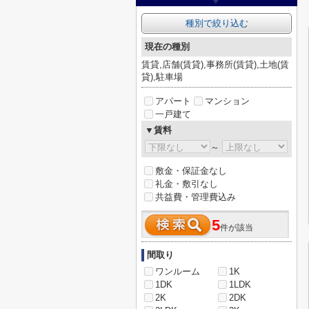
種別で絞り込む
現在の種別
賃貸,店舗(賃貸),事務所(賃貸),土地(賃
貸),駐車場
アパート
マンション
一戸建て
▼賃料
～
敷金・保証金なし
礼金・敷引なし
共益費・管理費込み
5
件が該当
間取り
ワンルーム
1K
1DK
1LDK
2K
2DK