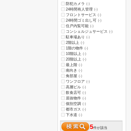
防犯カメラ
(-)
24時間有人管理
(-)
フロントサービス
(-)
24時間ゴミ出し可
(-)
住戸内覧可能
(-)
コンシェルジュサービス
(-)
駐車場あり
(-)
2階以上
(-)
1階の物件
(-)
10階以上
(-)
20階以上
(-)
最上階
(-)
南向き
(-)
角部屋
(-)
ワンフロア
(-)
高層ビル
(-)
飲食店可
(-)
居抜物件
(-)
個別空調
(-)
都市ガス
(-)
下水道
(-)
5
件が該当