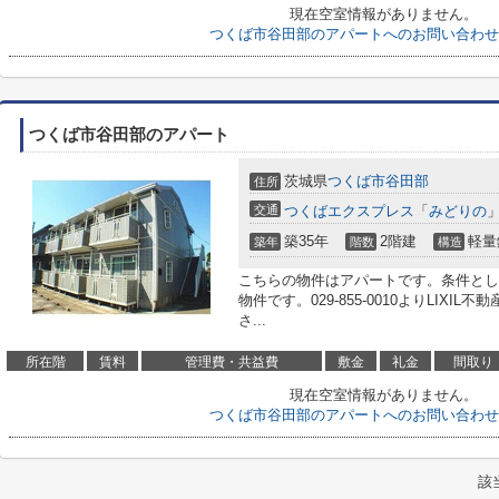
現在空室情報がありません。
つくば市谷田部のアパートへのお問い合わせ
つくば市谷田部のアパート
茨城県
つくば市
谷田部
住所
交通
つくばエクスプレス
「
みどりの
築35年
2階建
軽量
築年
階数
構造
こちらの物件はアパートです。条件とし
物件です。029-855-0010よりLIX
さ...
所在階
賃料
管理費・共益費
敷金
礼金
間取り
現在空室情報がありません。
つくば市谷田部のアパートへのお問い合わせ
該