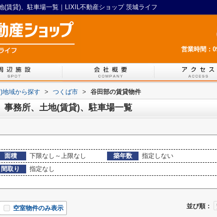
賃貸)、駐車場一覧｜LIXIL不動産ショップ 茨城ライフ
営業時間：09:
貸)地域から探す
>
つくば市
>
谷田部の賃貸物件
、事務所、土地(賃貸)、駐車場一覧
面積
下限なし～上限なし
築年数
指定しない
間取り
指定なし
並び順：
空室物件のみ表示