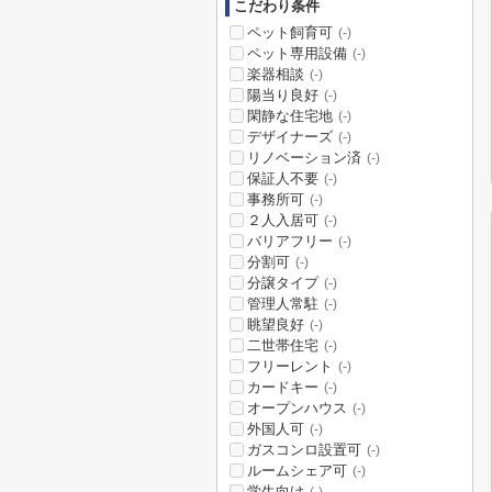
こだわり条件
ペット飼育可
(-)
ペット専用設備
(-)
楽器相談
(-)
陽当り良好
(-)
閑静な住宅地
(-)
デザイナーズ
(-)
リノベーション済
(-)
保証人不要
(-)
事務所可
(-)
２人入居可
(-)
バリアフリー
(-)
分割可
(-)
分譲タイプ
(-)
管理人常駐
(-)
眺望良好
(-)
二世帯住宅
(-)
フリーレント
(-)
カードキー
(-)
オープンハウス
(-)
外国人可
(-)
ガスコンロ設置可
(-)
ルームシェア可
(-)
学生向け