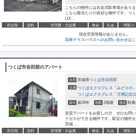
こちらの物件には自走式駐車場がありま
こちら陽当たりの良好な物件です。つく
LIX...
所在階
賃料
管理費・共益費
敷金
礼金
間取り
現在空室情報がありません。
高林テラスハウスへのお問い合わせはこ
つくば市谷田部のアパート
茨城県
つくば市
谷田部
住所
交通
つくばエクスプレス
「
みどりの
」
つくばエクスプレス
「
万博記念
築29年
2階建
軽量
築年
階数
構造
賃貸アパートをお探しの方、ぜひお問い
クセスができる物件です。駅近の物件をお
茨城...
所在階
賃料
管理費・共益費
敷金
礼金
間取り