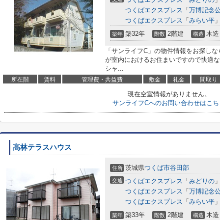
つくばエクスプレス
「
万博記念
つくばエクスプレス
「
みらい平
」
築32年
2階建
木造
築年
階数
構造
「サンライフC」の物件情報をお探しな
が室内におけるお住まいですので快適な
シャ...
所在階
賃料
管理費・共益費
敷金
礼金
間取り
現在空室情報がありません。
サンライフCへのお問い合わせはこち
高林テラスハウス
茨城県
つくば市
谷田部
住所
交通
つくばエクスプレス
「
みどりの
」
つくばエクスプレス
「
万博記念
つくばエクスプレス
「
みらい平
」
築33年
2階建
木造
築年
階数
構造