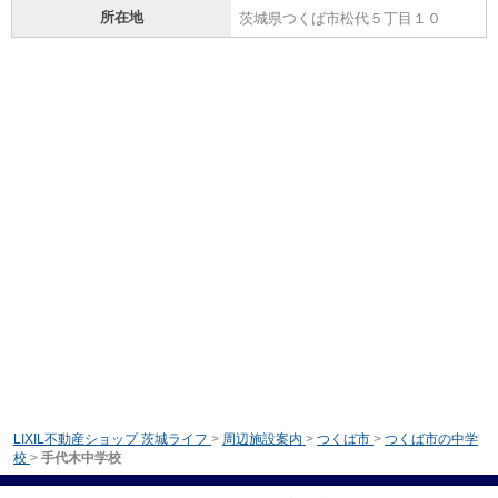
所在地
茨城県つくば市松代５丁目１０
LIXIL不動産ショップ 茨城ライフ
>
周辺施設案内
>
つくば市
>
つくば市の中学
校
>
手代木中学校