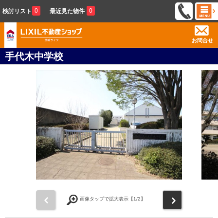
0
0
検討リスト
最近見た物件
お問合せ
手代木中学校
前
次
画像タップで拡大表示【
1
/2】