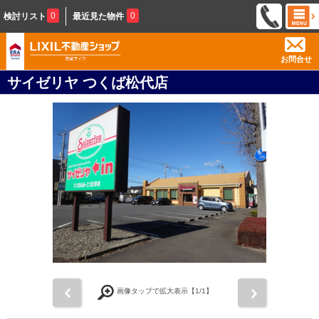
0
0
検討リスト
最近見た物件
お問合せ
サイゼリヤ つくば松代店
前
次
画像タップで拡大表示【
1
/1】