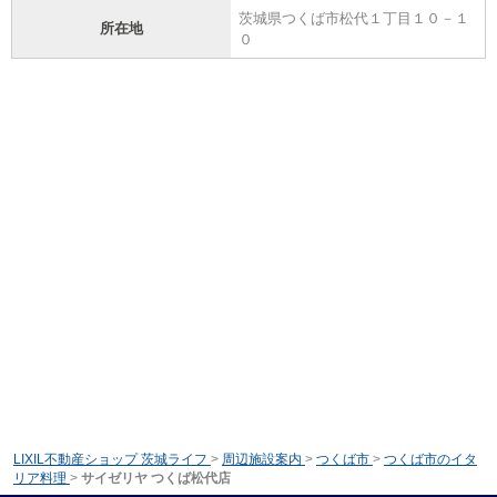
茨城県つくば市松代１丁目１０－１
所在地
０
LIXIL不動産ショップ 茨城ライフ
>
周辺施設案内
>
つくば市
>
つくば市のイタ
リア料理
>
サイゼリヤ つくば松代店