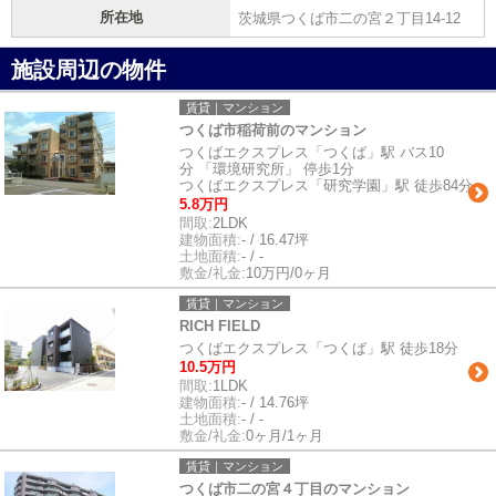
所在地
茨城県つくば市二の宮２丁目14-12
施設周辺の物件
賃貸｜マンション
つくば市稲荷前のマンション
つくばエクスプレス「つくば」駅 バス10
分 「環境研究所」 停歩1分
つくばエクスプレス「研究学園」駅 徒歩84分
5.8万円
間取:
2LDK
建物面積:
- / 16.47坪
土地面積:
- / -
敷金/礼金:
10万円/0ヶ月
賃貸｜マンション
RICH FIELD
つくばエクスプレス「つくば」駅 徒歩18分
10.5万円
間取:
1LDK
建物面積:
- / 14.76坪
土地面積:
- / -
敷金/礼金:
0ヶ月/1ヶ月
賃貸｜マンション
つくば市二の宮４丁目のマンション