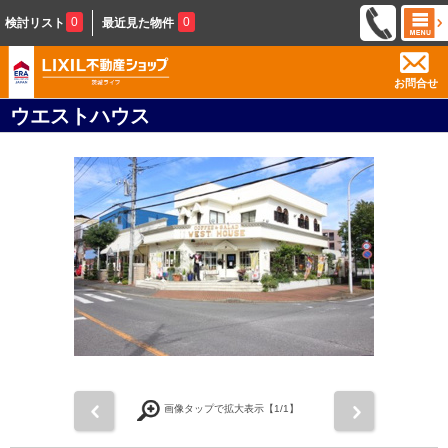
0
0
検討リスト
最近見た物件
お問合せ
ウエストハウス
前
次
画像タップで拡大表示【
1
/1】