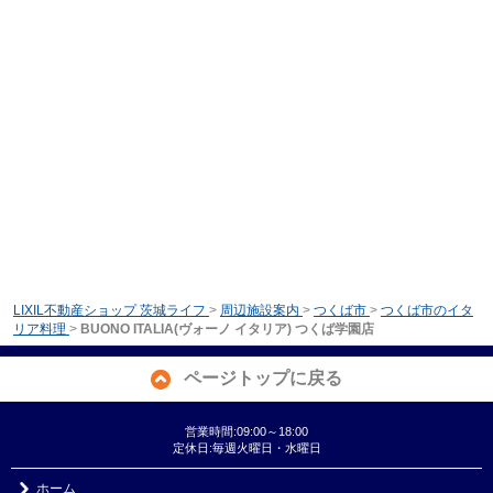
LIXIL不動産ショップ 茨城ライフ
>
周辺施設案内
>
つくば市
>
つくば市のイタ
リア料理
>
BUONO ITALIA(ヴォーノ イタリア) つくば学園店
ページトップに戻る
営業時間:09:00～18:00
定休日:毎週火曜日・水曜日
ホーム