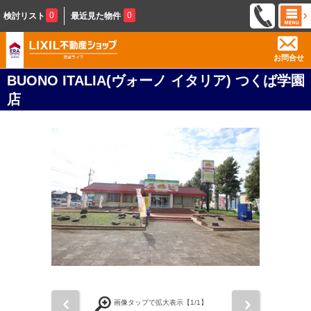
0
0
検討リスト
最近見た物件
お問合せ
BUONO ITALIA(ヴォーノ イタリア) つくば学園
店
前
次
画像タップで拡大表示【
1
/1】