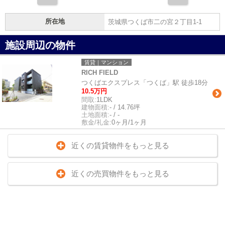
所在地
茨城県つくば市二の宮２丁目1-1
施設周辺の物件
賃貸｜マンション
RICH FIELD
つくばエクスプレス「つくば」駅 徒歩18分
10.5万円
間取:
1LDK
建物面積:
- / 14.76坪
土地面積:
- / -
敷金/礼金:
0ヶ月/1ヶ月
近くの賃貸物件をもっと見る
近くの売買物件をもっと見る