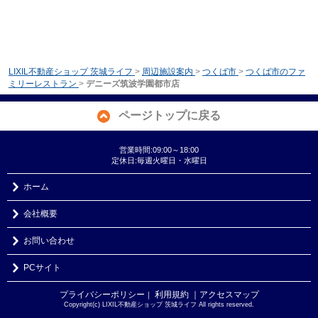
LIXIL不動産ショップ 茨城ライフ
>
周辺施設案内
>
つくば市
>
つくば市のファ
ミリーレストラン
>
デニーズ筑波学園都市店
ページトップに戻る
営業時間:09:00～18:00
定休日:毎週火曜日・水曜日
ホーム
会社概要
お問い合わせ
PCサイト
プライバシーポリシー
利用規約
｜アクセスマップ
｜
Copyright(c) LIXIL不動産ショップ 茨城ライフ All rights reserved.