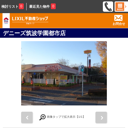
0
0
検討リスト
最近見た物件
お問合せ
デニーズ筑波学園都市店
前
次
画像タップで拡大表示【
1
/1】