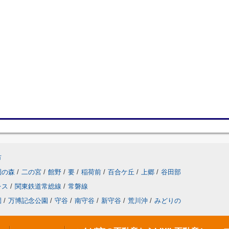
市
園の森
/
二の宮
/
館野
/
要
/
稲荷前
/
百合ケ丘
/
上郷
/
谷田部
レス
/
関東鉄道常総線
/
常磐線
園
/
万博記念公園
/
守谷
/
南守谷
/
新守谷
/
荒川沖
/
みどりの