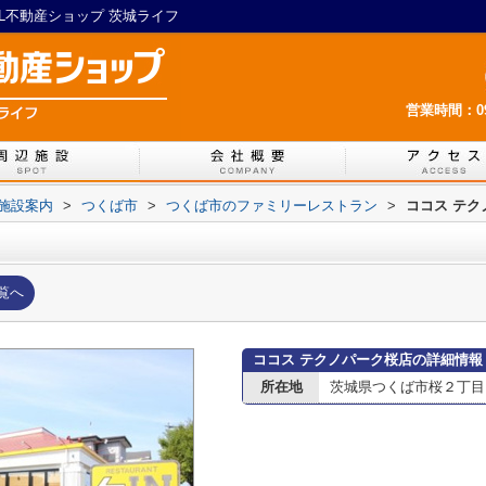
IL不動産ショップ 茨城ライフ
営業時間：09:
施設案内
>
つくば市
>
つくば市のファミリーレストラン
>
ココス テク
覧へ
ココス テクノパーク桜店の詳細情報
所在地
茨城県つくば市桜２丁目