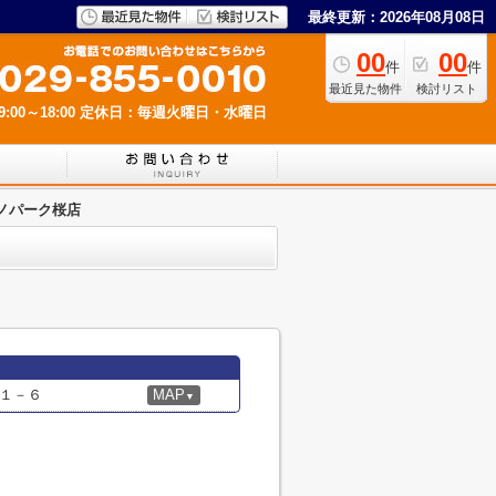
最終更新：2026年08月08日
00
00
件
件
最近見た物件
検討リスト
00～18:00
定休日：毎週火曜日・水曜日
ノパーク桜店
１－６
MAP
▼