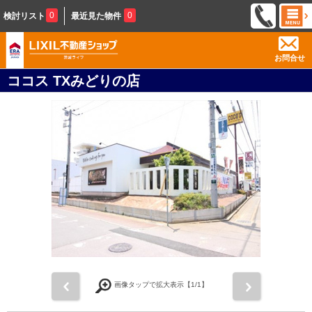
0
0
検討リスト
最近見た物件
お問合せ
ココス TXみどりの店
前
次
画像タップで拡大表示【
1
/1】