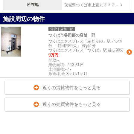
所在地
茨城県つくば市上萱丸３３７－３
施設周辺の物件
賃貸｜店舗一部
つくば市谷田部の店舗一部
つくばエクスプレス「みどりの」駅 バス4
分 「谷田部中央」 停歩1分
つくばエクスプレス「つくば」駅 徒歩90分
9万円
間取:
-
建物面積:
- / 13.61坪
土地面積:
- / -
敷金/礼金:
3ヶ月/1ヶ月
近くの賃貸物件をもっと見る
近くの売買物件をもっと見る