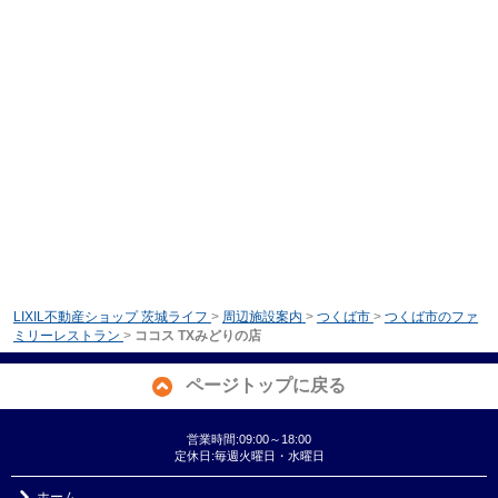
LIXIL不動産ショップ 茨城ライフ
>
周辺施設案内
>
つくば市
>
つくば市のファ
ミリーレストラン
>
ココス TXみどりの店
ページトップに戻る
営業時間:09:00～18:00
定休日:毎週火曜日・水曜日
ホーム