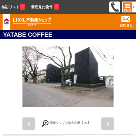
0
0
検討リスト
最近見た物件
お問合せ
YATABE COFFEE
前
次
画像タップで拡大表示【
1
/1】