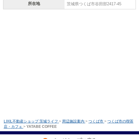
所在地
茨城県つくば市谷田部2417-45
LIXIL不動産ショップ 茨城ライフ
>
周辺施設案内
>
つくば市
>
つくば市の喫茶
店・カフェ
>
YATABE COFFEE