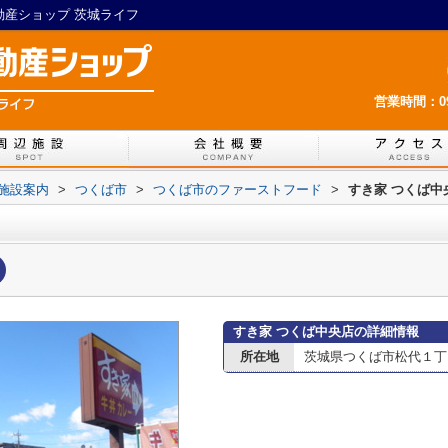
不動産ショップ 茨城ライフ
営業時間：09:
施設案内
>
つくば市
>
つくば市のファーストフード
>
すき家 つくば中
すき家 つくば中央店の詳細情報
所在地
茨城県つくば市松代１丁