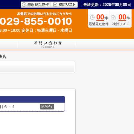
最終更新：2026年08月09日
00
00
件
件
最近見た物件
検討リスト
00～18:00
定休日：毎週火曜日・水曜日
央店
目６－４
MAP
▼