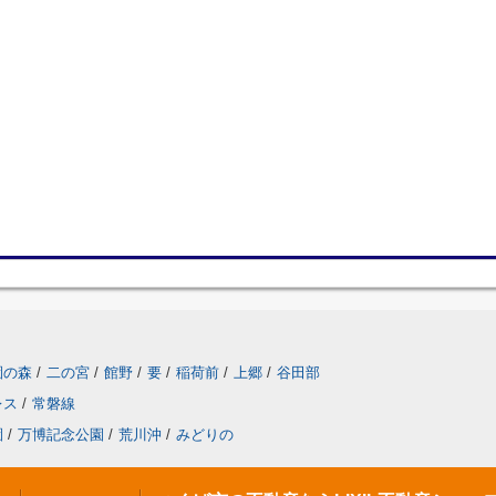
園の森
/
二の宮
/
館野
/
要
/
稲荷前
/
上郷
/
谷田部
レス
/
常磐線
園
/
万博記念公園
/
荒川沖
/
みどりの