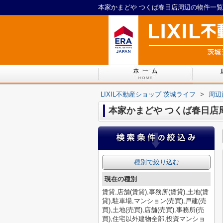
本家かまどや つくば春日店周辺の物件一覧｜
LIXIL不動産ショップ 茨城ライフ
>
周辺
本家かまどや つくば春日店
種別で絞り込む
現在の種別
賃貸,店舗(賃貸),事務所(賃貸),土地(賃
貸),駐車場,マンション(売買),戸建(売
買),土地(売買),店舗(売買),事務所(売
買),住宅以外建物全部,投資マンショ