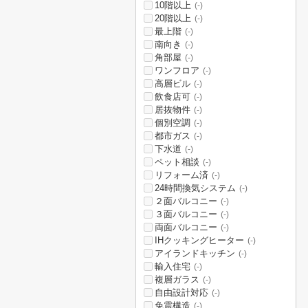
10階以上
(-)
20階以上
(-)
最上階
(-)
南向き
(-)
角部屋
(-)
ワンフロア
(-)
高層ビル
(-)
飲食店可
(-)
居抜物件
(-)
個別空調
(-)
都市ガス
(-)
下水道
(-)
ペット相談
(-)
リフォーム済
(-)
24時間換気システム
(-)
２面バルコニー
(-)
３面バルコニー
(-)
両面バルコニー
(-)
IHクッキングヒーター
(-)
アイランドキッチン
(-)
輸入住宅
(-)
複層ガラス
(-)
自由設計対応
(-)
免震構造
(-)