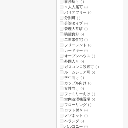
事務所可
(-)
２人入居可
(-)
バリアフリー
(-)
分割可
(-)
分譲タイプ
(-)
管理人常駐
(-)
眺望良好
(-)
二世帯住宅
(-)
フリーレント
(-)
カードキー
(-)
オープンハウス
(-)
外国人可
(-)
ガスコンロ設置可
(-)
ルームシェア可
(-)
学生向け
(-)
カップル向け
(-)
女性向け
(-)
ファミリー向け
(-)
室内洗濯機置場
(-)
フローリング
(-)
ロフト付き
(-)
メゾネット
(-)
ベランダ
(-)
バルコニー
(-)