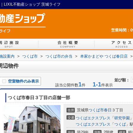
LIXIL不動産ショップ 茨城ライフ
営業時間：09:
施設案内
>
つくば市
>
つくば市の弁当
>
本家かまどや つくば春日店
>
周辺物件
並び順：
空室物件のみ表示
1
1-1
該当公開件数
件
件表示
つくば市春日３丁目の店舗一部
茨城県
つくば市
春日
３丁目
住所
交通
つくばエクスプレス
「
研究学園
」
つくばエクスプレス
「
つくば
」駅
築29年
2階建
軽
築年
階数
構造