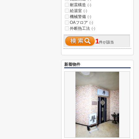
耐震構造
(-)
給湯室
(-)
機械警備
(-)
OAフロア
(-)
外断熱工法
(-)
1
件が該当
新着物件