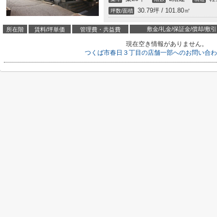
30.79坪 / 101.80㎡
坪数/面積
敷金/礼金/保証金/償却/敷引
所在階
賃料/坪単価
管理費・共益費
現在空き情報がありません。
つくば市春日３丁目の店舗一部へのお問い合わ