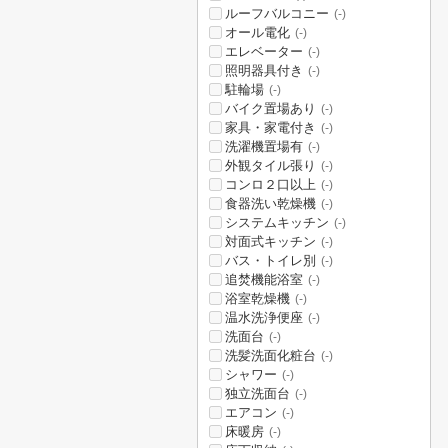
ルーフバルコニー
(-)
オール電化
(-)
エレベーター
(-)
照明器具付き
(-)
駐輪場
(-)
バイク置場あり
(-)
家具・家電付き
(-)
洗濯機置場有
(-)
外観タイル張り
(-)
コンロ２口以上
(-)
食器洗い乾燥機
(-)
システムキッチン
(-)
対面式キッチン
(-)
バス・トイレ別
(-)
追焚機能浴室
(-)
浴室乾燥機
(-)
温水洗浄便座
(-)
洗面台
(-)
洗髪洗面化粧台
(-)
シャワー
(-)
独立洗面台
(-)
エアコン
(-)
床暖房
(-)