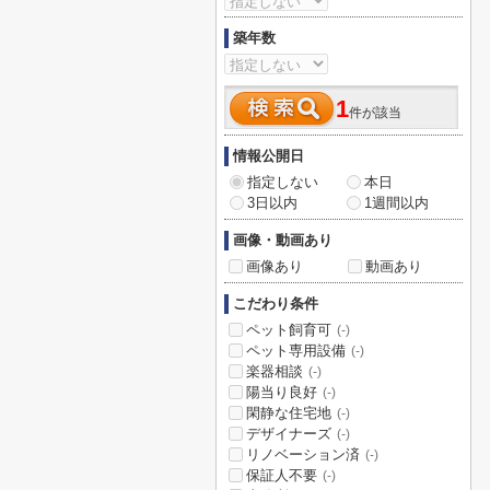
築年数
1
件が該当
情報公開日
指定しない
本日
3日以内
1週間以内
画像・動画あり
画像あり
動画あり
こだわり条件
ペット飼育可
(-)
ペット専用設備
(-)
楽器相談
(-)
陽当り良好
(-)
閑静な住宅地
(-)
デザイナーズ
(-)
リノベーション済
(-)
保証人不要
(-)