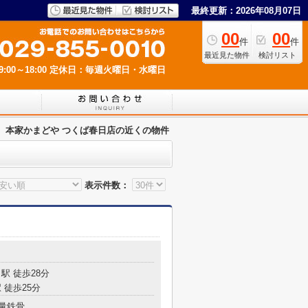
最終更新：2026年08月07日
00
00
件
件
最近見た物件
検討リスト
00～18:00
定休日：毎週火曜日・水曜日
本家かまどや つくば春日店の近くの物件
表示件数：
駅 徒歩28分
 徒歩25分
量鉄骨