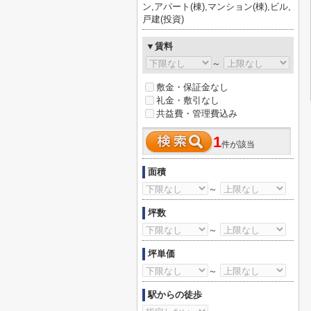
ン,アパート(棟),マンション(棟),ビル,
戸建(投資)
▼賃料
～
敷金・保証金なし
礼金・敷引なし
共益費・管理費込み
1
件が該当
面積
～
坪数
～
坪単価
～
駅からの徒歩