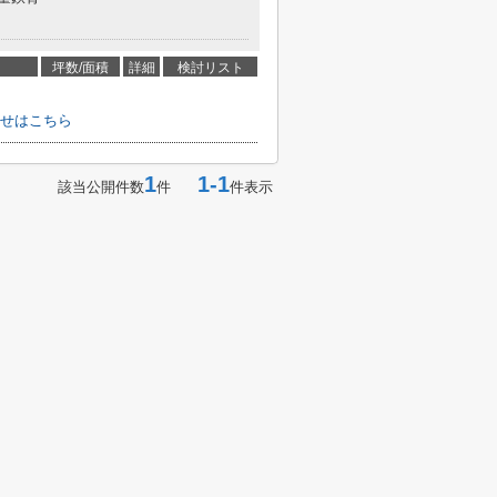
坪数/面積
詳細
検討リスト
せはこちら
1
1-1
該当公開件数
件
件表示