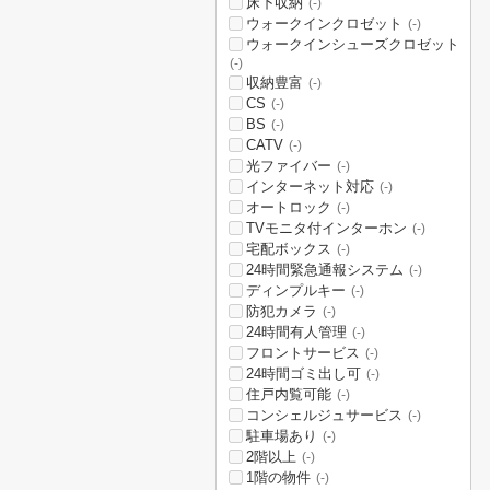
床下収納
(-)
ウォークインクロゼット
(-)
ウォークインシューズクロゼット
(-)
収納豊富
(-)
CS
(-)
BS
(-)
CATV
(-)
光ファイバー
(-)
インターネット対応
(-)
オートロック
(-)
TVモニタ付インターホン
(-)
宅配ボックス
(-)
24時間緊急通報システム
(-)
ディンプルキー
(-)
防犯カメラ
(-)
24時間有人管理
(-)
フロントサービス
(-)
24時間ゴミ出し可
(-)
住戸内覧可能
(-)
コンシェルジュサービス
(-)
駐車場あり
(-)
2階以上
(-)
1階の物件
(-)