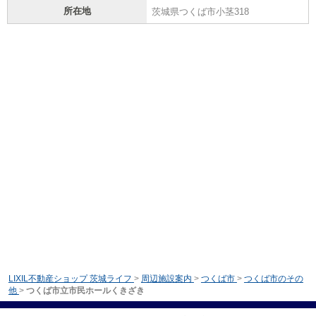
所在地
茨城県つくば市小茎318
LIXIL不動産ショップ 茨城ライフ
>
周辺施設案内
>
つくば市
>
つくば市のその
他
>
つくば市立市民ホールくきざき