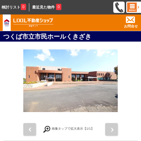
0
0
検討リスト
最近見た物件
お問合せ
つくば市立市民ホールくきざき
前
次
画像タップで拡大表示【
1
/1】