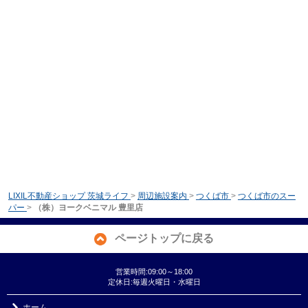
LIXIL不動産ショップ 茨城ライフ
>
周辺施設案内
>
つくば市
>
つくば市のスー
パー
>
（株）ヨークベニマル 豊里店
ページトップに戻る
営業時間:09:00～18:00
定休日:毎週火曜日・水曜日
ホーム