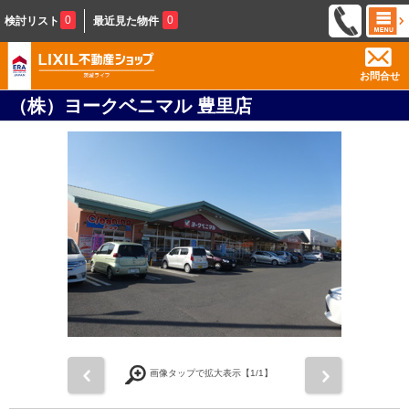
0
0
検討リスト
最近見た物件
お問合せ
（株）ヨークベニマル 豊里店
前
次
画像タップで拡大表示【
1
/1】