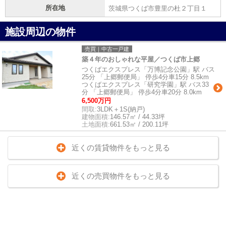
所在地
茨城県つくば市豊里の杜２丁目１
施設周辺の物件
売買｜中古一戸建
築４年のおしゃれな平屋／つくば市上郷
つくばエクスプレス「万博記念公園」駅 バス
25分 「上郷郵便局」 停歩4分車15分 8.5km
つくばエクスプレス「研究学園」駅 バス33
分 「上郷郵便局」 停歩4分車20分 8.0km
6,500万円
間取:
3LDK＋1S(納戸)
建物面積:
146.57㎡ / 44.33坪
土地面積:
661.53㎡ / 200.11坪
近くの賃貸物件をもっと見る
近くの売買物件をもっと見る