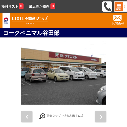
0
0
検討リスト
最近見た物件
お問合せ
ヨークベニマル谷田部
前
次
画像タップで拡大表示【
1
/1】