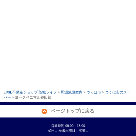
LIXIL不動産ショップ 茨城ライフ
>
周辺施設案内
>
つくば市
>
つくば市のスー
パー
>
ヨークベニマル谷田部
ページトップに戻る
営業時間:09:00～18:00
定休日:毎週火曜日・水曜日