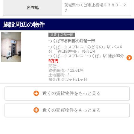
茨城県つくば市上横場２３８０－２
所在地
２
施設周辺の物件
賃貸｜店舗一部
つくば市谷田部の店舗一部
つくばエクスプレス「みどりの」駅 バス4
分 「谷田部中央」 停歩1分
つくばエクスプレス「つくば」駅 徒歩90分
9万円
間取:
-
建物面積:
- / 13.61坪
土地面積:
- / -
敷金/礼金:
3ヶ月/1ヶ月
近くの賃貸物件をもっと見る
近くの売買物件をもっと見る