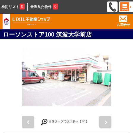
0
0
検討リスト
最近見た物件
お問合せ
ローソンストア100 筑波大学前店
前
次
画像タップで拡大表示【
1
/1】