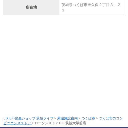
茨城県つくば市天久保２丁目３－２
所在地
１
LIXIL不動産ショップ 茨城ライフ
>
周辺施設案内
>
つくば市
>
つくば市のコン
ビニエンスストア
>
ローソンストア100 筑波大学前店