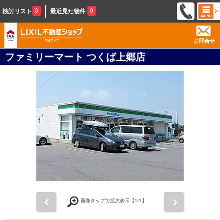
0
0
検討リスト
最近見た物件
お問合せ
ファミリーマート つくば上郷店
前
次
画像タップで拡大表示【
1
/1】