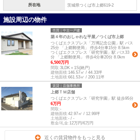
所在地
茨城県つくば市上郷619-2
施設周辺の物件
売買｜中古一戸建
築４年のおしゃれな平屋／つくば市上郷
つくばエクスプレス「万博記念公園」駅 バス
25分 「上郷郵便局」 停歩4分車15分 8.5km
つくばエクスプレス「研究学園」駅 バス33
分 「上郷郵便局」 停歩4分車20分 8.0km
6,500万円
間取:
3LDK＋1S(納戸)
建物面積:
146.57㎡ / 44.33坪
土地面積:
661.53㎡ / 200.11坪
賃貸｜店舗事務所
上郷ＴＭ店舗
つくばエクスプレス「研究学園」駅 徒歩95分
6万円
間取:
-
建物面積:
42.97㎡ / 12.99坪
土地面積:
- / -
敷金/礼金:
12万円/6万円
近くの賃貸物件をもっと見る