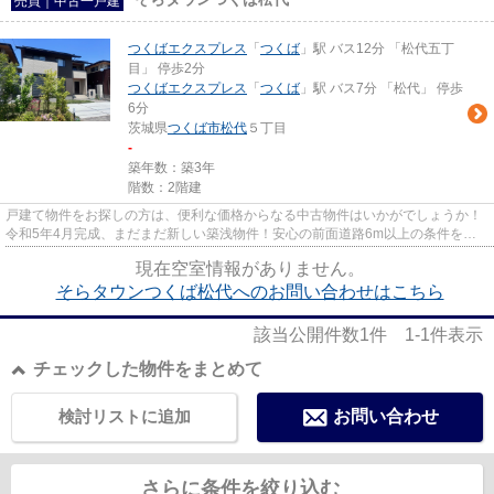
売買｜中古一戸建
つくばエクスプレス
「
つくば
」駅 バス12分 「松代五丁
目」 停歩2分
つくばエクスプレス
「
つくば
」駅 バス7分 「松代」 停歩
6分
茨城県
つくば市
松代
５丁目
-
築年数：築3年
階数：2階建
戸建て物件をお探しの方は、便利な価格からなる中古物件はいかがでしょうか！
令和5年4月完成、まだまだ新しい築浅物件！安心の前面道路6m以上の条件を備
えております！築2年以内の築浅...
現在空室情報がありません。
そらタウンつくば松代へのお問い合わせはこちら
該当公開件数
1
件
1-1
件表示
チェックした物件をまとめて
検討リストに追加
お問い合わせ
さらに条件を絞り込む