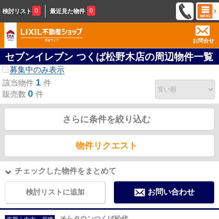
0
0
検討リスト
最近見た物件
お問合せ
セブンイレブン つくば松野木店の周辺物件一覧
募集中のみ表示
1
該当物件
件
0
販売数
件
さらに条件を絞り込む
物件リクエスト
チェックした物件をまとめて
検討リストに追加
お問い合わせ
そらタウンつくば松代