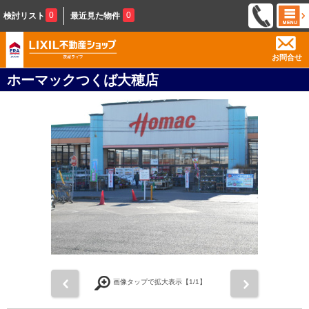
0
0
検討リスト
最近見た物件
お問合せ
ホーマックつくば大穂店
前
次
画像タップで拡大表示【
1
/1】