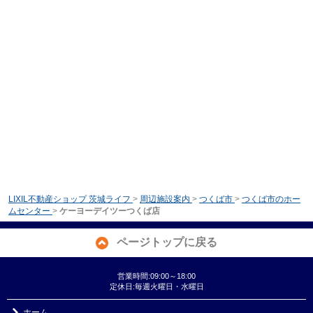
LIXIL不動産ショップ 茨城ライフ
>
周辺施設案内
>
つくば市
>
つくば市のホー
ムセンター
>
ケーヨーデイツーつくば店
ページトップに戻る
営業時間:09:00～18:00
定休日:毎週火曜日・水曜日
ホーム