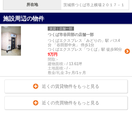
所在地
茨城県つくば市上横場２０１７－１
施設周辺の物件
賃貸｜店舗一部
つくば市谷田部の店舗一部
つくばエクスプレス「みどりの」駅 バス4
分 「谷田部中央」 停歩1分
つくばエクスプレス「つくば」駅 徒歩90分
9万円
間取:
-
建物面積:
- / 13.61坪
土地面積:
- / -
敷金/礼金:
3ヶ月/1ヶ月
近くの賃貸物件をもっと見る
近くの売買物件をもっと見る