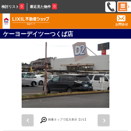
0
0
検討リスト
最近見た物件
お問合せ
ケーヨーデイツーつくば店
前
次
画像タップで拡大表示【
1
/1】