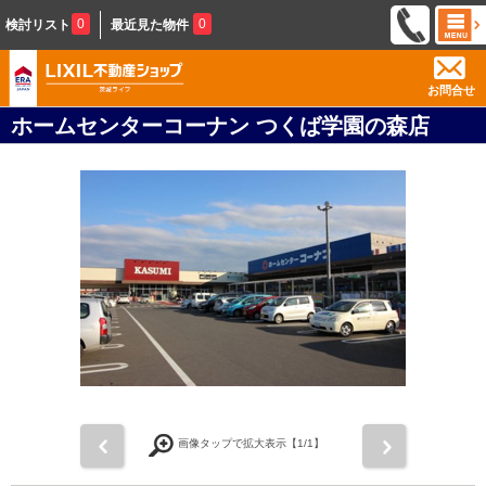
0
0
検討リスト
最近見た物件
お問合せ
ホームセンターコーナン つくば学園の森店
前
次
画像タップで拡大表示【
1
/1】