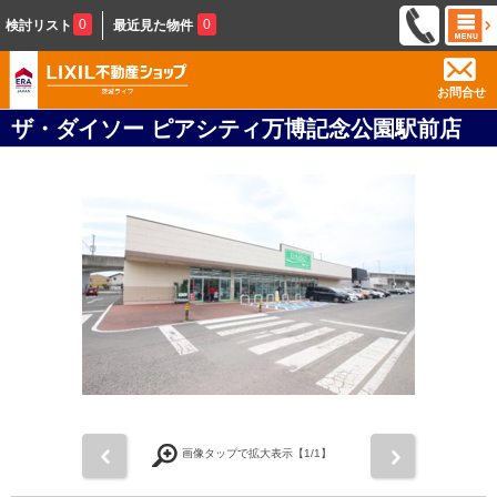
0
0
検討リスト
最近見た物件
お問合せ
ザ・ダイソー ピアシティ万博記念公園駅前店
前
次
画像タップで拡大表示【
1
/1】