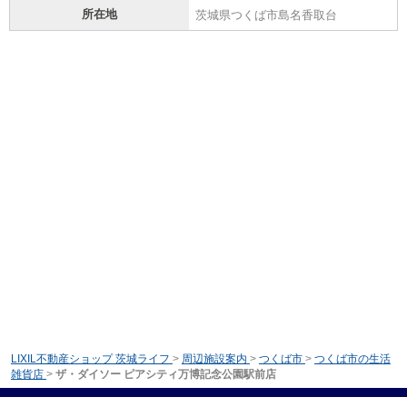
所在地
茨城県つくば市島名香取台
LIXIL不動産ショップ 茨城ライフ
>
周辺施設案内
>
つくば市
>
つくば市の生活
雑貨店
>
ザ・ダイソー ピアシティ万博記念公園駅前店