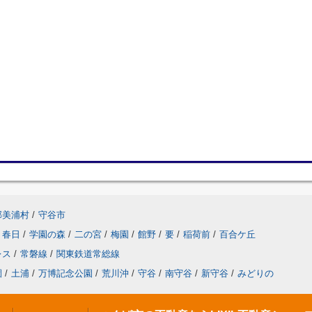
郡美浦村
/
守谷市
春日
/
学園の森
/
二の宮
/
梅園
/
館野
/
要
/
稲荷前
/
百合ケ丘
レス
/
常磐線
/
関東鉄道常総線
園
/
土浦
/
万博記念公園
/
荒川沖
/
守谷
/
南守谷
/
新守谷
/
みどりの