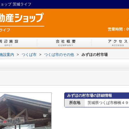
ショップ 茨城ライフ
営業時間：09:
施設案内
>
つくば市
>
つくば市のその他
>
みずほの村市場
みずほの村市場の詳細情報
所在地
茨城県つくば市柳橋４９