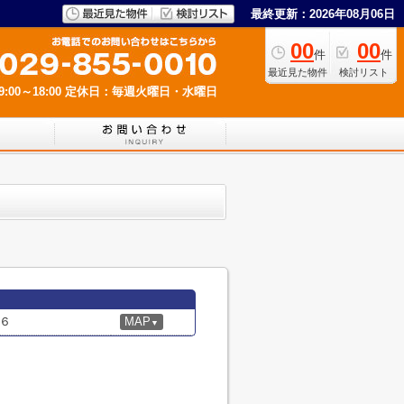
最終更新：2026年08月06日
00
00
件
件
最近見た物件
検討リスト
00～18:00
定休日：毎週火曜日・水曜日
６
MAP
▼