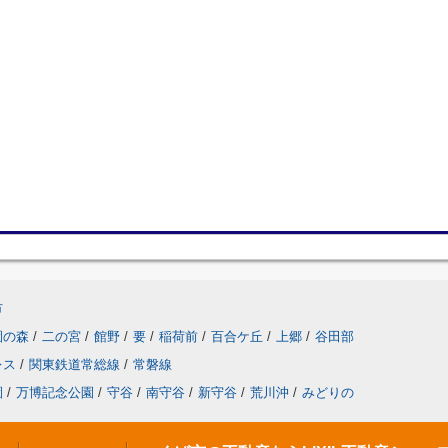
市
園の森
/
二の宮
/
館野
/
要
/
稲荷前
/
百合ケ丘
/
上郷
/
谷田部
レス
/
関東鉄道常総線
/
常磐線
園
/
万博記念公園
/
守谷
/
南守谷
/
新守谷
/
荒川沖
/
みどりの