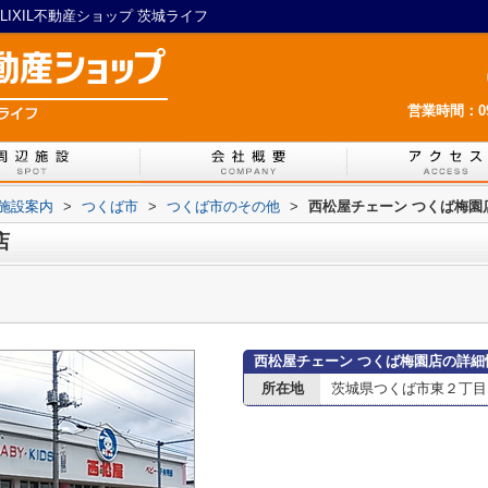
IXIL不動産ショップ 茨城ライフ
営業時間：09:
施設案内
>
つくば市
>
つくば市のその他
>
西松屋チェーン つくば梅園
店
西松屋チェーン つくば梅園店の詳細
所在地
茨城県つくば市東２丁目