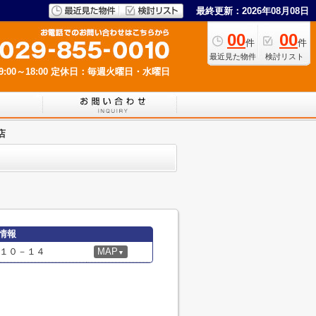
最終更新：2026年08月08日
00
00
件
件
最近見た物件
検討リスト
00～18:00
定休日：毎週火曜日・水曜日
店
情報
１０－１４
MAP
▼