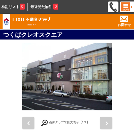
0
0
検討リスト
最近見た物件
お問合せ
つくばクレオスクエア
前
次
画像タップで拡大表示【
1
/1】