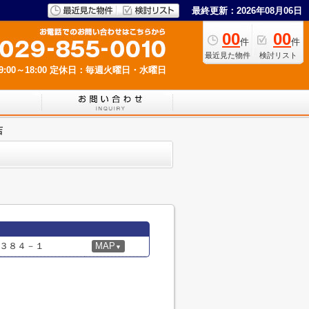
最終更新：2026年08月06日
00
00
件
件
最近見た物件
検討リスト
00～18:00
定休日：毎週火曜日・水曜日
店
３８４－１
MAP
▼