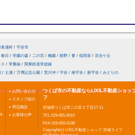
郡美浦村
/
守谷市
春日
/
学園の森
/
二の宮
/
梅園
/
館野
/
要
/
稲荷前
/
百合ケ丘
レス
/
常磐線
/
関東鉄道常総線
園
/
土浦
/
万博記念公園
/
荒川沖
/
守谷
/
南守谷
/
新守谷
/
みどりの
つくば市の不動産ならLIXIL不動産ショッ
お問い合わせ
フ
スタッフ紹介
周辺施設
茨城県つくば市二の宮２丁目17-11
件
お客様の声
TEL:029-855-0010
FAX:029-855-8190
Copyright(c) LIXIL不動産ショップ 茨城ライフ