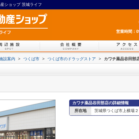
動産ショップ 茨城ライフ
営業時間：09:
施設案内
>
つくば市
>
つくば市のドラッグストア
>
カワチ薬品谷田部
カワチ薬品谷田部店の詳細情報
所在地
茨城県つくば市上横場２