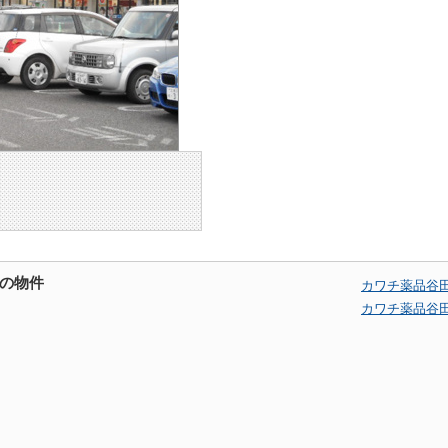
の物件
カワチ薬品谷
カワチ薬品谷