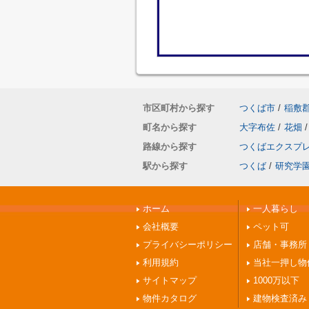
市区町村から探す
つくば市
/
稲敷
町名から探す
大字布佐
/
花畑
/
路線から探す
つくばエクスプ
駅から探す
つくば
/
研究学
ホーム
一人暮らし
会社概要
ペット可
プライバシーポリシー
店舗・事務所
利用規約
当社一押し物
サイトマップ
1000万以下
物件カタログ
建物検査済み