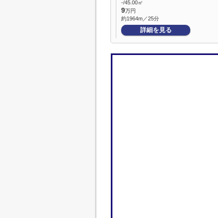
-/45.00㎡
9
万円
約1964m／25分
詳細を見る