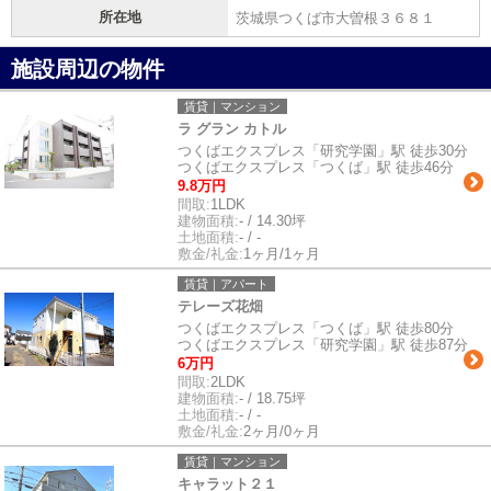
所在地
茨城県つくば市大曽根３６８１
施設周辺の物件
賃貸｜マンション
ラ グラン カトル
つくばエクスプレス「研究学園」駅 徒歩30分
つくばエクスプレス「つくば」駅 徒歩46分
9.8万円
間取:
1LDK
建物面積:
- / 14.30坪
土地面積:
- / -
敷金/礼金:
1ヶ月/1ヶ月
賃貸｜アパート
テレーズ花畑
つくばエクスプレス「つくば」駅 徒歩80分
つくばエクスプレス「研究学園」駅 徒歩87分
6万円
間取:
2LDK
建物面積:
- / 18.75坪
土地面積:
- / -
敷金/礼金:
2ヶ月/0ヶ月
賃貸｜マンション
キャラット２１