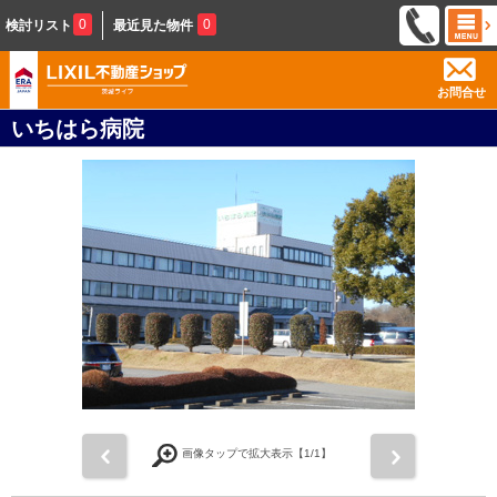
0
0
検討リスト
最近見た物件
お問合せ
いちはら病院
前
次
画像タップで拡大表示【
1
/1】