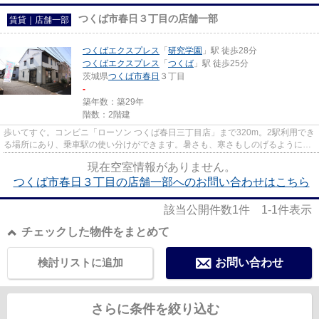
つくば市春日３丁目の店舗一部
賃貸｜店舗一部
つくばエクスプレス
「
研究学園
」駅 徒歩28分
つくばエクスプレス
「
つくば
」駅 徒歩25分
茨城県
つくば市
春日
３丁目
-
築年数：築29年
階数：2階建
歩いてすぐ。コンビニ「ローソン つくば春日三丁目店」まで320m。2駅利用でき
る場所にあり、乗車駅の使い分けができます。暑さも、寒さもしのげるようにエ
アコンを2台用意しました。車...
現在空室情報がありません。
つくば市春日３丁目の店舗一部へのお問い合わせはこちら
該当公開件数
1
件
1-1
件表示
チェックした物件をまとめて
検討リストに追加
お問い合わせ
さらに条件を絞り込む