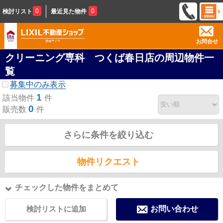
0
0
検討リスト
最近見た物件
お問合せ
クリーニング専科 つくば春日店の周辺物件一
覧
募集中のみ表示
1
該当物件
件
0
販売数
件
さらに条件を絞り込む
物件リクエスト
チェックした物件をまとめて
検討リストに追加
お問い合わせ