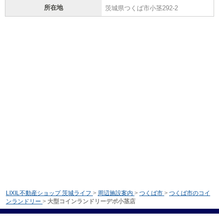
所在地
茨城県つくば市小茎292-2
LIXIL不動産ショップ 茨城ライフ
>
周辺施設案内
>
つくば市
>
つくば市のコイ
ンランドリー
>
大型コインランドリーデポ小茎店