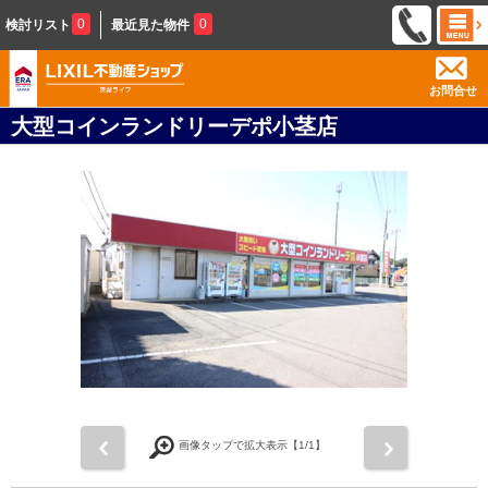
0
0
検討リスト
最近見た物件
お問合せ
大型コインランドリーデポ小茎店
前
次
画像タップで拡大表示【
1
/1】