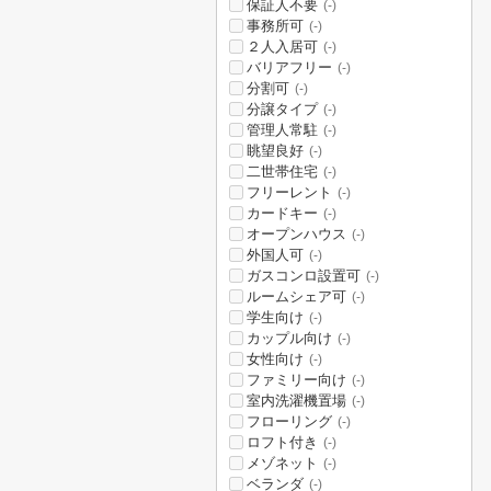
保証人不要
(-)
事務所可
(-)
２人入居可
(-)
バリアフリー
(-)
分割可
(-)
分譲タイプ
(-)
管理人常駐
(-)
眺望良好
(-)
二世帯住宅
(-)
フリーレント
(-)
カードキー
(-)
オープンハウス
(-)
外国人可
(-)
ガスコンロ設置可
(-)
ルームシェア可
(-)
学生向け
(-)
カップル向け
(-)
女性向け
(-)
ファミリー向け
(-)
室内洗濯機置場
(-)
フローリング
(-)
ロフト付き
(-)
メゾネット
(-)
ベランダ
(-)