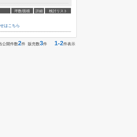
坪数/面積
詳細
検討リスト
せはこちら
2
3
1-2
当公開件数
件 販売数
件
件表示