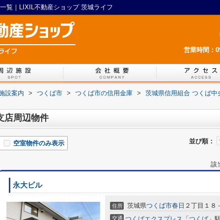
覧｜LIXIL不動産ショップ 茨城ライフ
営業時間：09:
施設案内
>
つくば市
>
つくば市の信用金庫
>
茨城県信用組合 つくば中
支店周辺物件
並び順：
空室物件のみ表示
該
永大ビル
茨城県
つくば市
春日
２丁目１８
住所
交通
つくばエクスプレス
「
つくば
」駅