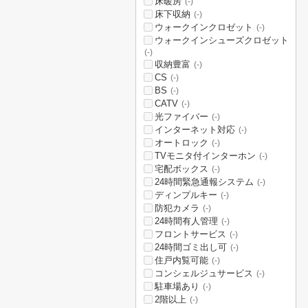
床暖房
(-)
床下収納
(-)
ウォークインクロゼット
(-)
ウォークインシューズクロゼット
(-)
収納豊富
(-)
CS
(-)
BS
(-)
CATV
(-)
光ファイバー
(-)
インターネット対応
(-)
オートロック
(-)
TVモニタ付インターホン
(-)
宅配ボックス
(-)
24時間緊急通報システム
(-)
ディンプルキー
(-)
防犯カメラ
(-)
24時間有人管理
(-)
フロントサービス
(-)
24時間ゴミ出し可
(-)
住戸内覧可能
(-)
コンシェルジュサービス
(-)
駐車場あり
(-)
2階以上
(-)