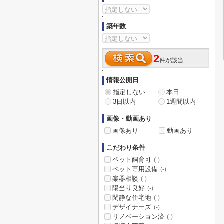
築年数
2
件が該当
情報公開日
指定しない
本日
3日以内
1週間以内
画像・動画あり
画像あり
動画あり
こだわり条件
ペット飼育可
(-)
ペット専用設備
(-)
楽器相談
(-)
陽当り良好
(-)
閑静な住宅地
(-)
デザイナーズ
(-)
リノベーション済
(-)