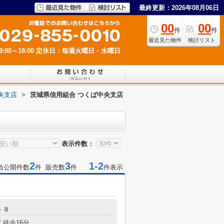
最終更新：2026年08月06日
00
00
件
件
最近見た物件
検討リスト
00～18:00
定休日：毎週火曜日・水曜日
央支店
>
茨城県信用組合 つくば中央支店
表示件数：
2
3
1-2
当公開件数
件 販売数
件
件表示
－８
 徒歩16分