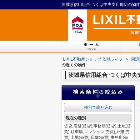
茨城県信用組合 つくば中央支店周辺の物件一
LIXIL不動産ショップ 茨城ライフ
>
周辺
の近くの物件
茨城県信用組合 つくば中央
種別で絞り込む
現在の種別
賃貸,店舗(賃貸),事務所(賃貸),土地(賃
貸),駐車場,マンション(売買),戸建(売
買),土地(売買),店舗(売買),事務所(売