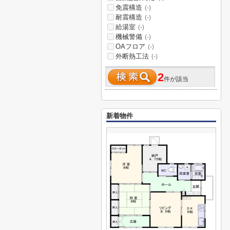
免震構造
(-)
耐震構造
(-)
給湯室
(-)
機械警備
(-)
OAフロア
(-)
外断熱工法
(-)
2
件が該当
新着物件