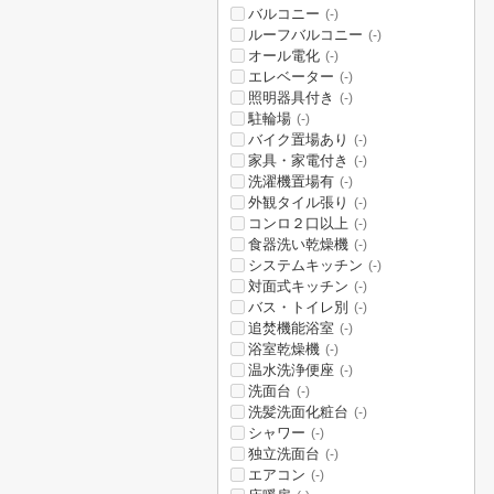
バルコニー
(-)
ルーフバルコニー
(-)
オール電化
(-)
エレベーター
(-)
照明器具付き
(-)
駐輪場
(-)
バイク置場あり
(-)
家具・家電付き
(-)
洗濯機置場有
(-)
外観タイル張り
(-)
コンロ２口以上
(-)
食器洗い乾燥機
(-)
システムキッチン
(-)
対面式キッチン
(-)
バス・トイレ別
(-)
追焚機能浴室
(-)
浴室乾燥機
(-)
温水洗浄便座
(-)
洗面台
(-)
洗髪洗面化粧台
(-)
シャワー
(-)
独立洗面台
(-)
エアコン
(-)