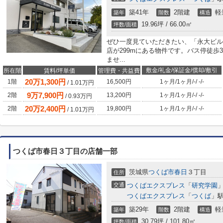
築41年
2階建
軽
築年
階数
構造
19.96坪 / 66.00㎡
坪数/面積
ぜひ一度見ていただきたい、「永大ビル
店が299mにある物件です。バス停徒歩
ませ...
敷金/礼金/保証金/償却/敷引
所在階
賃料/坪単価
管理費・共益費
20
万
1,300
円
1階
16,500円
1ヶ月
/
1ヶ月
/
-
/
-
/
-
/
1.01
万円
9
万
7,900
円
2階
13,200円
1ヶ月
/
1ヶ月
/
-
/
-
/
-
/
0.93
万円
20
万
2,400
円
2階
19,800円
1ヶ月
/
1ヶ月
/
-
/
-
/
-
/
1.01
万円
つくば市春日３丁目の店舗一部
茨城県
つくば市
春日
３丁目
住所
交通
つくばエクスプレス
「
研究学園
」
つくばエクスプレス
「
つくば
」駅
築29年
2階建
軽
築年
階数
構造
30.79坪 / 101.80㎡
坪数/面積