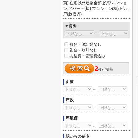
買),住宅以外建物全部,投資マンショ
ン,アパート(棟),マンション(棟),ビル,
戸建(投資)
▼賃料
～
敷金・保証金なし
礼金・敷引なし
共益費・管理費込み
2
件が該当
面積
～
坪数
～
坪単価
～
駅からの徒歩