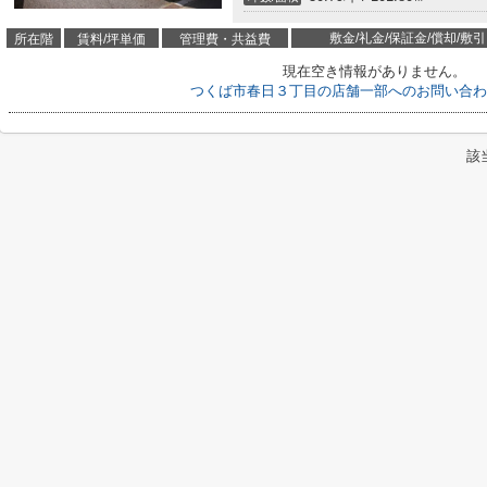
敷金/礼金/保証金/償却/敷引
所在階
賃料/坪単価
管理費・共益費
現在空き情報がありません。
つくば市春日３丁目の店舗一部へのお問い合わ
該