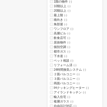
1階の物件
(-)
10階以上
(-)
20階以上
(-)
最上階
(-)
南向き
(-)
角部屋
(-)
ワンフロア
(-)
高層ビル
(-)
飲食店可
(-)
居抜物件
(-)
個別空調
(-)
都市ガス
(-)
下水道
(-)
ペット相談
(-)
リフォーム済
(-)
24時間換気システム
(-)
２面バルコニー
(-)
３面バルコニー
(-)
両面バルコニー
(-)
IHクッキングヒーター
(-)
アイランドキッチン
(-)
輸入住宅
(-)
複層ガラス
(-)
自由設計対応
(-)