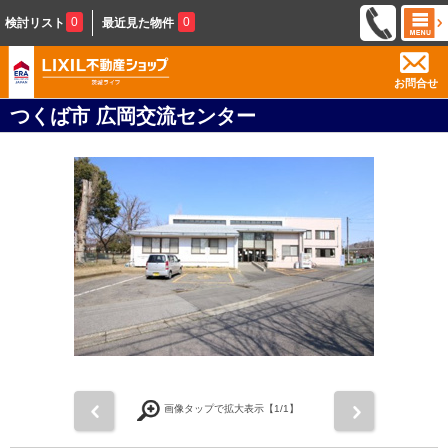
0
0
検討リスト
最近見た物件
お問合せ
つくば市 広岡交流センター
前
次
画像タップで拡大表示【
1
/1】