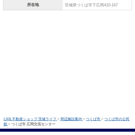
所在地
茨城県つくば市下広岡410-167
LIXIL不動産ショップ 茨城ライフ
>
周辺施設案内
>
つくば市
>
つくば市の公民
館
>
つくば市 広岡交流センター