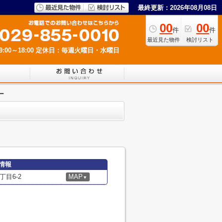
最終更新：2026年08月08日
00
00
件
件
最近見た物件
検討リスト
00～18:00
定休日：毎週火曜日・水曜日
ー
情報
目6-2
MAP
▼