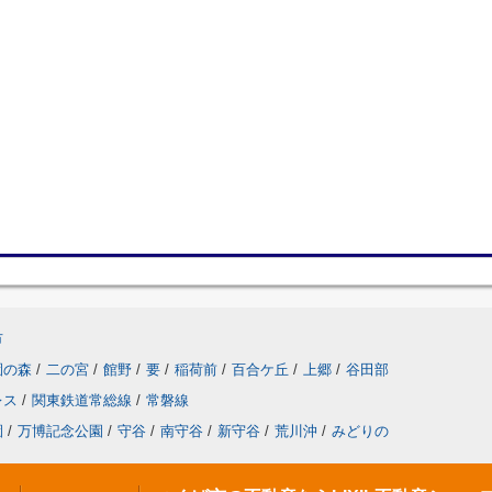
市
園の森
/
二の宮
/
館野
/
要
/
稲荷前
/
百合ケ丘
/
上郷
/
谷田部
レス
/
関東鉄道常総線
/
常磐線
園
/
万博記念公園
/
守谷
/
南守谷
/
新守谷
/
荒川沖
/
みどりの