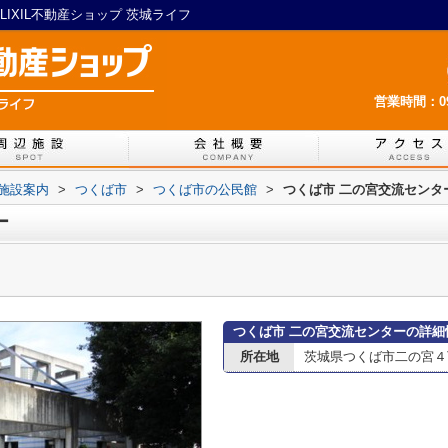
IXIL不動産ショップ 茨城ライフ
営業時間：09:
施設案内
>
つくば市
>
つくば市の公民館
>
つくば市 二の宮交流センタ
ー
つくば市 二の宮交流センターの詳細
所在地
茨城県つくば市二の宮４丁