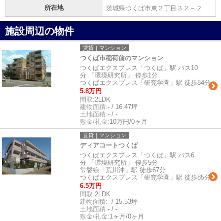
所在地
茨城県つくば市東２丁目３２－２
施設周辺の物件
賃貸｜マンション
つくば市稲荷前のマンション
つくばエクスプレス「つくば」駅 バス10
分 「環境研究所」 停歩1分
つくばエクスプレス「研究学園」駅 徒歩84分
5.8万円
間取:
2LDK
建物面積:
- / 16.47坪
土地面積:
- / -
敷金/礼金:
10万円/0ヶ月
賃貸｜マンション
ディアコートつくば
つくばエクスプレス「つくば」駅 バス6
分 「環境研究所」 停歩5分
常磐線「荒川沖」駅 徒歩67分
つくばエクスプレス「研究学園」駅 徒歩85分
6.5万円
間取:
2LDK
建物面積:
- / 15.53坪
土地面積:
- / -
敷金/礼金:
1ヶ月/0ヶ月