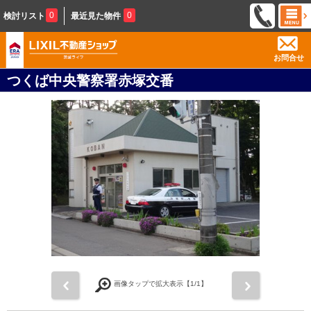
0
0
検討リスト
最近見た物件
お問合せ
つくば中央警察署赤塚交番
前
次
画像タップで拡大表示【
1
/1】