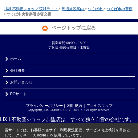
LIXIL不動産ショップ 茨城ライフ
>
周辺施設案内
>
つくば市
>
つくば市の警察
>
つくば中央警察署赤塚交番
ページトップに戻る
営業時間:09:00～18:00
定休日:毎週火曜日・水曜日
ホーム
会社概要
お問い合わせ
PCサイト
プライバシーポリシー
利用規約
｜アクセスマップ
｜
Copyright(c) LIXIL不動産ショップ 茨城ライフ All rights reserved.
LIXIL不動産ショップ加盟店は、すべて独立自営の会社です。
当サイトでは、お客様の当サイト利用状況把握、サービス向上検討を目的と
して、クッキー（Cookie）を使用しています。