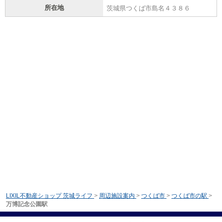
所在地
茨城県つくば市島名４３８６
LIXIL不動産ショップ 茨城ライフ
>
周辺施設案内
>
つくば市
>
つくば市の駅
>
万博記念公園駅