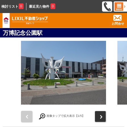
0
0
検討リスト
最近見た物件
お問合せ
万博記念公園駅
前
次
画像タップで拡大表示【
1
/5】