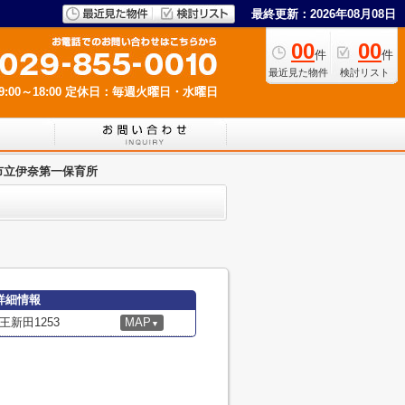
最終更新：2026年08月08日
00
00
件
件
最近見た物件
検討リスト
00～18:00
定休日：毎週火曜日・水曜日
市立伊奈第一保育所
詳細情報
新田1253
MAP
▼