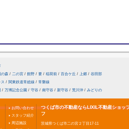
市
園の森
/
二の宮
/
館野
/
要
/
稲荷前
/
百合ケ丘
/
上郷
/
谷田部
レス
/
関東鉄道常総線
/
常磐線
園
/
万博記念公園
/
守谷
/
南守谷
/
新守谷
/
荒川沖
/
みどりの
つくば市の不動産ならLIXIL不動産ショッ
お問い合わせ
フ
スタッフ紹介
周辺施設
茨城県つくば市二の宮２丁目17-11