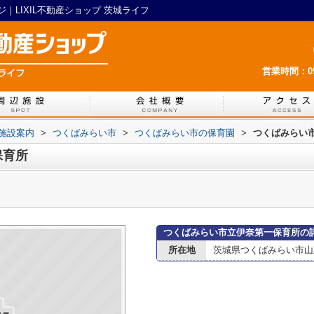
LIXIL不動産ショップ 茨城ライフ
営業時間：09:
施設案内
>
つくばみらい市
>
つくばみらい市の保育園
>
つくばみらい
保育所
つくばみらい市立伊奈第一保育所の
所在地
茨城県つくばみらい市山王