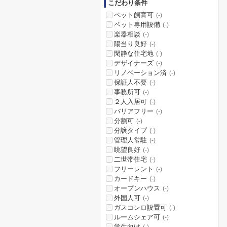
こだわり条件
ペット飼育可
(-)
ペット専用設備
(-)
楽器相談
(-)
陽当り良好
(-)
閑静な住宅地
(-)
デザイナーズ
(-)
リノベーション済
(-)
保証人不要
(-)
事務所可
(-)
２人入居可
(-)
バリアフリー
(-)
分割可
(-)
分譲タイプ
(-)
管理人常駐
(-)
眺望良好
(-)
二世帯住宅
(-)
フリーレント
(-)
カードキー
(-)
オープンハウス
(-)
外国人可
(-)
ガスコンロ設置可
(-)
ルームシェア可
(-)
学生向け