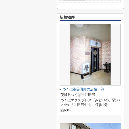
新着物件
つくば市谷田部の店舗一部
茨城県つくば市谷田部
つくばエクスプレス「みどりの」駅 バ
ス4分 「谷田部中央」 停歩1分
築63年