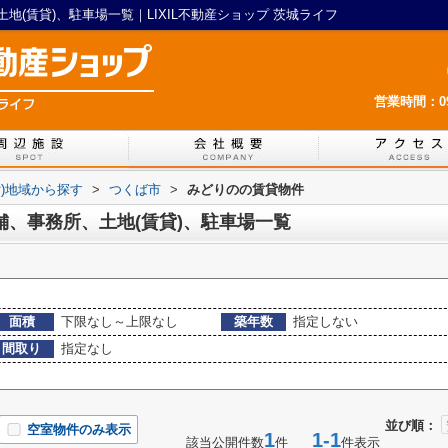
(賃貸)、駐車場一覧｜LIXIL不動産ショップ 茨城ライフ
営業時間：09:
貸)地域から探す
>
つくば市
>
みどりのの賃貸物件
舗、事務所、土地(賃貸)、駐車場一覧
面積
下限なし～上限なし
築年数
指定しない
間取り
指定なし
並び順：
空室物件のみ表示
1
1-1
該当公開件数
件
件表示