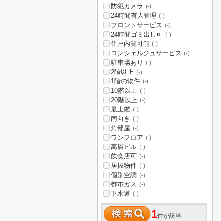
防犯カメラ
(-)
24時間有人管理
(-)
フロントサービス
(-)
24時間ゴミ出し可
(-)
住戸内覧可能
(-)
コンシェルジュサービス
(-)
駐車場あり
(-)
2階以上
(-)
1階の物件
(-)
10階以上
(-)
20階以上
(-)
最上階
(-)
南向き
(-)
角部屋
(-)
ワンフロア
(-)
高層ビル
(-)
飲食店可
(-)
居抜物件
(-)
個別空調
(-)
都市ガス
(-)
下水道
(-)
1
件が該当