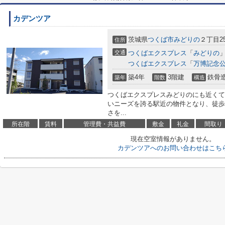
カデンツア
茨城県
つくば市
みどりの
２丁目25
住所
交通
つくばエクスプレス
「
みどりの
」
つくばエクスプレス
「
万博記念
築4年
3階建
鉄骨
築年
階数
構造
つくばエクスプレスみどりのにも近くて
いニーズを誇る駅近の物件となり、徒歩
さを...
所在階
賃料
管理費・共益費
敷金
礼金
間取り
現在空室情報がありません。
カデンツアへのお問い合わせはこち