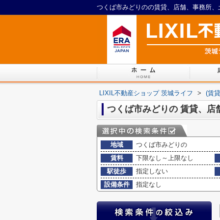
つくば市みどりのの賃貸、店舗、事務所、土地
LIXIL不動産ショップ 茨城ライフ
>
(賃
つくば市みどりの 賃貸、店
地域
つくば市みどりの
賃料
下限なし～上限なし
駅徒歩
指定しない
設備条件
指定なし