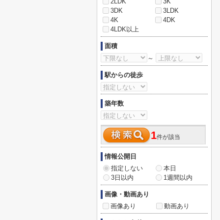
2LDK
3K
3DK
3LDK
4K
4DK
4LDK以上
面積
～
駅からの徒歩
築年数
1
件が該当
情報公開日
指定しない
本日
3日以内
1週間以内
画像・動画あり
画像あり
動画あり