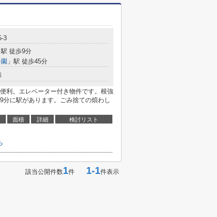
-3
駅 徒歩9分
公園
」駅 徒歩45分
造
便利。エレベーター付き物件です。根強
9分に駅があります。ごみ捨ての煩わし
面積
詳細
検討リスト
ら
1
1-1
該当公開件数
件
件表示