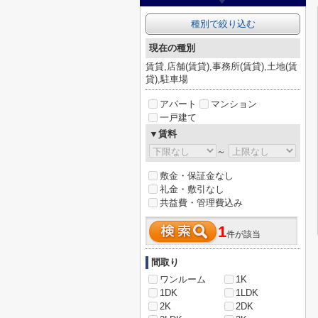
種別で絞り込む
現在の種別
賃貸,店舗(賃貸),事務所(賃貸),土地(賃
貸),駐車場
アパート
マンション
一戸建て
▼賃料
～
敷金・保証金なし
礼金・敷引なし
共益費・管理費込み
1
件が該当
間取り
ワンルーム
1K
1DK
1LDK
2K
2DK