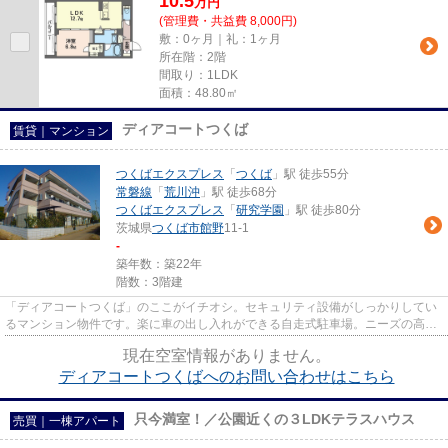
10.5
万
円
(管理費・共益費 8,000円)
敷：0ヶ月｜礼：1ヶ月
所在階：2階
間取り：1LDK
面積：48.80㎡
ディアコートつくば
賃貸｜マンション
つくばエクスプレス
「
つくば
」駅 徒歩55分
常磐線
「
荒川沖
」駅 徒歩68分
つくばエクスプレス
「
研究学園
」駅 徒歩80分
茨城県
つくば市
館野
11-1
-
築年数：築22年
階数：3階建
「ディアコートつくば」のここがイチオシ。セキュリティ設備がしっかりしてい
るマンション物件です。楽に車の出し入れができる自走式駐車場。ニーズの高
い、陽当たり環境良好な物件で...
現在空室情報がありません。
ディアコートつくばへのお問い合わせはこちら
只今満室！／公園近くの３LDKテラスハウス
売買｜一棟アパート