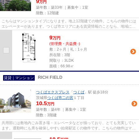
9
万円
築年数：築33年 ｜募集中：
1室
階数：12階建
こちらはマンションタイプになります。地上12階建ての物件。こちらの物件には
エレベーターがあります。つくば市エリアにある賃貸情報のことなら、地域に密
着した当社へお任せ下さい。...
9
万
円
(管理費・共益費 -)
敷：2ヶ月｜礼：1ヶ月
所在階：3階
間取り：3LDK
面積：66.98㎡
RICH FIELD
賃貸｜マンション
つくばエクスプレス
「
つくば
」駅 徒歩18分
茨城県
つくば市
二の宮
１丁目
10.5
万円
築年数：築4年 ｜募集中：
1室
階数：3階建
共用部には敷地内ごみ置き場・エレベータなどが揃っており、とても充実してい
ます。通勤時にも席を確保しやすい始発駅近くの物件です。こちらの物件はマン
ションです。新しいのでこだ...