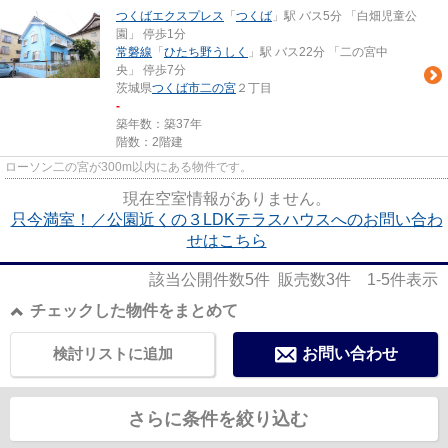
つくばエクスプレス
「
つくば
」駅 バス5分 「白畑児童公
園」 停歩1分
常磐線
「
ひたち野うしく
」駅 バス22分 「二の宮中
央」 停歩7分
茨城県
つくば市
二の宮
２丁目
-
築年数：築37年
階数：2階建
ローソン二の宮が300m以内にある物件です。
現在空室情報がありません。
只今満室！／公園近くの３LDKテラスハウスへのお問い合わ
せはこちら
該当公開件数
5
件 販売数
3
件
1-5
件表示
チェックした物件をまとめて
検討リストに追加
お問い合わせ
さらに条件を絞り込む