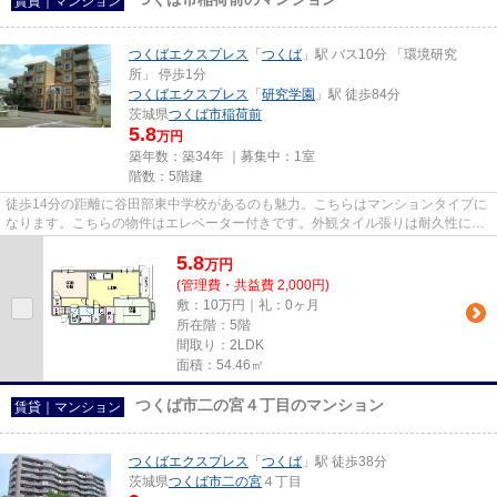
賃貸｜マンション
つくばエクスプレス
「
つくば
」駅 バス10分 「環境研究
所」 停歩1分
つくばエクスプレス
「
研究学園
」駅 徒歩84分
茨城県
つくば市
稲荷前
5.8
万円
築年数：築34年 ｜募集中：
1室
階数：5階建
徒歩14分の距離に谷田部東中学校があるのも魅力。こちらはマンションタイプに
なります。こちらの物件はエレベーター付きです。外観タイル張りは耐久性に優
れ、管理の手間も抑えられま...
5.8
万
円
(管理費・共益費 2,000円)
敷：10万円｜礼：0ヶ月
所在階：5階
間取り：2LDK
面積：54.46㎡
つくば市二の宮４丁目のマンション
賃貸｜マンション
つくばエクスプレス
「
つくば
」駅 徒歩38分
茨城県
つくば市
二の宮
４丁目