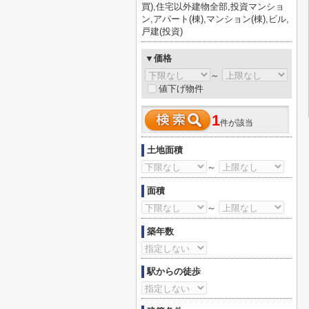
買),住宅以外建物全部,投資マンショ
ン,アパート(棟),マンション(棟),ビル,
戸建(投資)
▼価格
～
値下げ物件
1
件が該当
土地面積
～
面積
～
築年数
駅からの徒歩