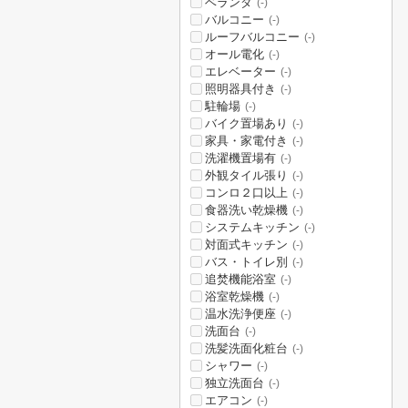
ベランダ
(-)
バルコニー
(-)
ルーフバルコニー
(-)
オール電化
(-)
エレベーター
(-)
照明器具付き
(-)
駐輪場
(-)
バイク置場あり
(-)
家具・家電付き
(-)
洗濯機置場有
(-)
外観タイル張り
(-)
コンロ２口以上
(-)
食器洗い乾燥機
(-)
システムキッチン
(-)
対面式キッチン
(-)
バス・トイレ別
(-)
追焚機能浴室
(-)
浴室乾燥機
(-)
温水洗浄便座
(-)
洗面台
(-)
洗髪洗面化粧台
(-)
シャワー
(-)
独立洗面台
(-)
エアコン
(-)