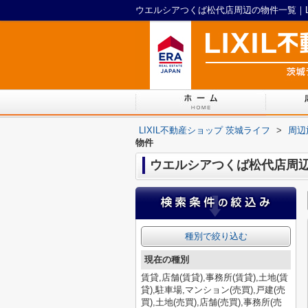
ウエルシアつくば松代店周辺の物件一覧｜LI
LIXIL不動産ショップ 茨城ライフ
>
周辺
物件
ウエルシアつくば松代店周
種別で絞り込む
現在の種別
賃貸,店舗(賃貸),事務所(賃貸),土地(賃
貸),駐車場,マンション(売買),戸建(売
買),土地(売買),店舗(売買),事務所(売