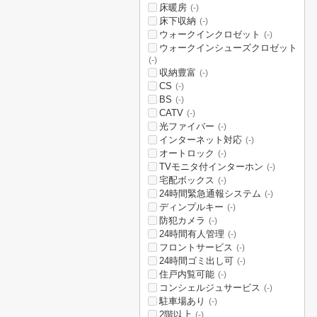
床暖房
(-)
床下収納
(-)
ウォークインクロゼット
(-)
ウォークインシューズクロゼット
(-)
収納豊富
(-)
CS
(-)
BS
(-)
CATV
(-)
光ファイバー
(-)
インターネット対応
(-)
オートロック
(-)
TVモニタ付インターホン
(-)
宅配ボックス
(-)
24時間緊急通報システム
(-)
ディンプルキー
(-)
防犯カメラ
(-)
24時間有人管理
(-)
フロントサービス
(-)
24時間ゴミ出し可
(-)
住戸内覧可能
(-)
コンシェルジュサービス
(-)
駐車場あり
(-)
2階以上
(-)