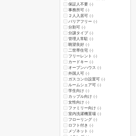
保証人不要
(-)
事務所可
(-)
２人入居可
(-)
バリアフリー
(-)
分割可
(-)
分譲タイプ
(-)
管理人常駐
(-)
眺望良好
(-)
二世帯住宅
(-)
フリーレント
(-)
カードキー
(-)
オープンハウス
(-)
外国人可
(-)
ガスコンロ設置可
(-)
ルームシェア可
(-)
学生向け
(-)
カップル向け
(-)
女性向け
(-)
ファミリー向け
(-)
室内洗濯機置場
(-)
フローリング
(-)
ロフト付き
(-)
メゾネット
(-)