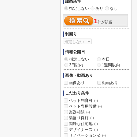
建築条件
指定しない
あり
なし
1
件が該当
利回り
情報公開日
指定しない
本日
3日以内
1週間以内
画像・動画あり
画像あり
動画あり
こだわり条件
ペット飼育可
(-)
ペット専用設備
(-)
楽器相談
(-)
陽当り良好
(-)
閑静な住宅地
(-)
デザイナーズ
(-)
リノベーション済
(-)