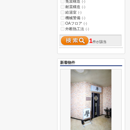
免震構造
(-)
耐震構造
(-)
給湯室
(-)
機械警備
(-)
OAフロア
(-)
外断熱工法
(-)
1
件が該当
新着物件