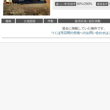
60%/200%
建ぺい率/容積率
建築条件
価格
土地面積
坪数
販売区画 / 総区画数
過去に掲載していた物件です。
つくば市苅間の売地へのお問い合わせは