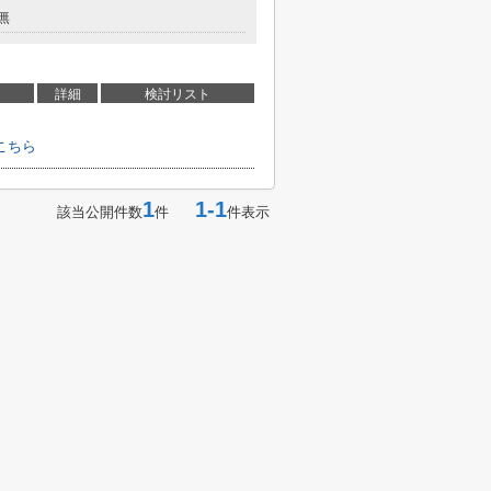
無
詳細
検討リスト
こちら
1
1-1
該当公開件数
件
件表示