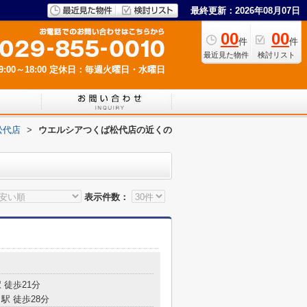
最終更新：2026年08月07日
00
00
件
件
最近見た物件
検討リスト
00～18:00
定休日：毎週火曜日・水曜日
松代店
>
ウエルシアつくば松代店の近くの
表示件数：
 徒歩21分
駅 徒歩28分