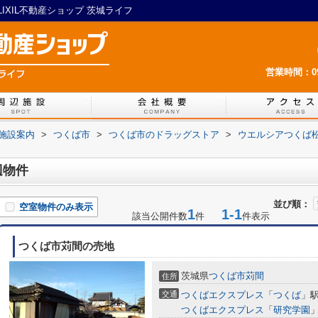
XIL不動産ショップ 茨城ライフ
営業時間：09:
施設案内
>
つくば市
>
つくば市のドラッグストア
>
ウエルシアつくば
辺物件
並び順：
空室物件のみ表示
1
1-1
該当公開件数
件
件表示
つくば市苅間の売地
茨城県
つくば市
苅間
住所
交通
つくばエクスプレス
「
つくば
」駅
つくばエクスプレス
「
研究学園
」