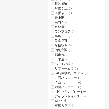
1階の物件
(-)
10階以上
(-)
20階以上
(-)
最上階
(-)
南向き
(-)
角部屋
(-)
ワンフロア
(-)
高層ビル
(-)
飲食店可
(-)
居抜物件
(-)
個別空調
(-)
都市ガス
(-)
下水道
(-)
ペット相談
(-)
リフォーム済
(-)
24時間換気システム
(-)
２面バルコニー
(-)
３面バルコニー
(-)
両面バルコニー
(-)
IHクッキングヒーター
(-)
アイランドキッチン
(-)
輸入住宅
(-)
複層ガラス
(-)