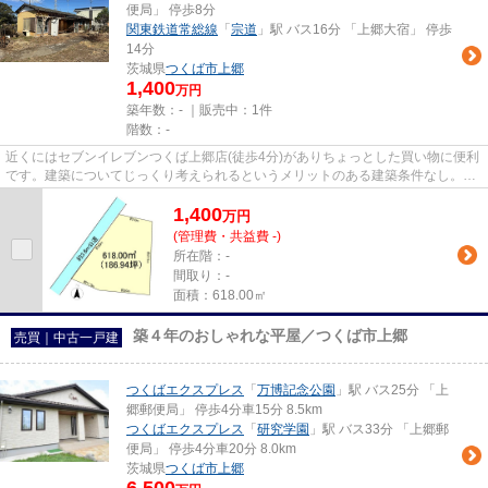
便局」 停歩8分
関東鉄道常総線
「
宗道
」駅 バス16分 「上郷大宿」 停歩
14分
茨城県
つくば市
上郷
1,400
万円
築年数：- ｜販売中：
1件
階数：-
近くにはセブンイレブンつくば上郷店(徒歩4分)がありちょっとした買い物に便利
です。建築についてじっくり考えられるというメリットのある建築条件なし。傾
斜地よりも工事費をダウンさ...
1,400
万
円
(管理費・共益費 -)
所在階：-
間取り：-
面積：618.00㎡
築４年のおしゃれな平屋／つくば市上郷
売買｜中古一戸建
つくばエクスプレス
「
万博記念公園
」駅 バス25分 「上
郷郵便局」 停歩4分車15分 8.5km
つくばエクスプレス
「
研究学園
」駅 バス33分 「上郷郵
便局」 停歩4分車20分 8.0km
茨城県
つくば市
上郷