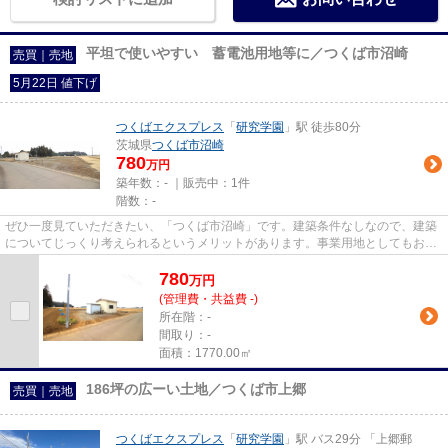
平坦で使いやすい 蓄電池用地等に／つくば市沼崎
売買｜売地
5月22日 値下げ
つくばエクスプレス
「
研究学園
」駅 徒歩80分
茨城県
つくば市
沼崎
780
万円
築年数：- ｜販売中：
1件
階数：-
ぜひ一度見ていただきたい、「つくば市沼崎」です。建築条件なしなので、建築
についてじっくり考えられるというメリットがあります。事業用地としてもお使
い頂ける立地となっています...
780
万
円
(管理費・共益費 -)
所在階：-
間取り：-
面積：1770.00㎡
186坪の広ーい土地／つくば市上郷
売買｜売地
つくばエクスプレス
「
研究学園
」駅 バス29分 「上郷郵