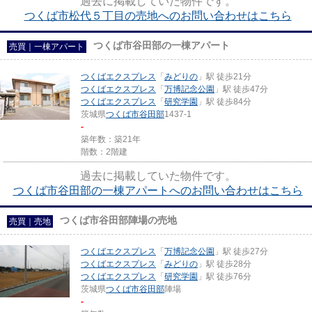
過去に掲載していた物件です。
つくば市松代５丁目の売地へのお問い合わせはこちら
つくば市谷田部の一棟アパート
売買｜一棟アパート
つくばエクスプレス
「
みどりの
」駅 徒歩21分
つくばエクスプレス
「
万博記念公園
」駅 徒歩47分
つくばエクスプレス
「
研究学園
」駅 徒歩84分
茨城県
つくば市
谷田部
1437-1
-
築年数：築21年
階数：2階建
過去に掲載していた物件です。
つくば市谷田部の一棟アパートへのお問い合わせはこちら
つくば市谷田部陣場の売地
売買｜売地
つくばエクスプレス
「
万博記念公園
」駅 徒歩27分
つくばエクスプレス
「
みどりの
」駅 徒歩28分
つくばエクスプレス
「
研究学園
」駅 徒歩76分
茨城県
つくば市
谷田部
陣場
-