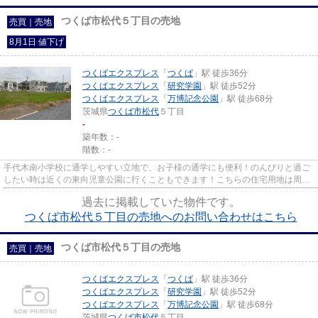
つくば市松代５丁目の売地
売買｜売地
8月1日 値下げ
つくばエクスプレス
「
つくば
」駅 徒歩36分
つくばエクスプレス
「
研究学園
」駅 徒歩52分
つくばエクスプレス
「
万博記念公園
」駅 徒歩68分
茨城県
つくば市
松代
５丁目
-
築年数：-
階数：-
手代木南小学校に通学しやすい立地で、お子様の通学にも便利！のんびりと過ご
したい時は近くの東向児童公園に行くこともできます！こちらの住宅用地は周囲
も充実しており、これから新...
過去に掲載していた物件です。
つくば市松代５丁目の売地へのお問い合わせはこちら
つくば市松代５丁目の売地
売買｜売地
つくばエクスプレス
「
つくば
」駅 徒歩36分
つくばエクスプレス
「
研究学園
」駅 徒歩52分
つくばエクスプレス
「
万博記念公園
」駅 徒歩68分
茨城県
つくば市
松代
５丁目