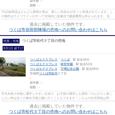
築年数：-
階数：-
TX沿線周辺はどんどん開発が進み、新しい街並みが次々と形成されています。こ
の物件はライフラインがすべて宅地内に設備済で建築費用も抑えられます。 近く
に公園やコンビニもあり、車...
過去に掲載していた物件です。
つくば市谷田部陣場の売地へのお問い合わせはこちら
つくば市松代５丁目の売地
売買｜売地
8月1日 値下げ
つくばエクスプレス
「
つくば
」駅 徒歩36分
つくばエクスプレス
「
研究学園
」駅 徒歩52分
つくばエクスプレス
「
万博記念公園
」駅 徒歩68分
茨城県
つくば市
松代
５丁目
-
築年数：-
階数：-
手代木南小学校に通学しやすい立地で、お子様の通学にも便利！のんびりと過ご
したい時は近くの東向児童公園に行くこともできます！こちらの住宅用地は周囲
も充実しており、これから新...
過去に掲載していた物件です。
つくば市松代５丁目の売地へのお問い合わせはこちら