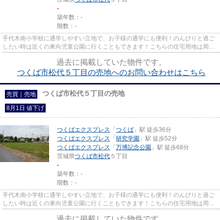
-
築年数：-
階数：-
手代木南小学校に通学しやすい立地で、お子様の通学にも便利！のんびりと過ご
したい時は近くの東向児童公園に行くこともできます！こちらの住宅用地は周囲
も充実しており、これから新...
過去に掲載していた物件です。
つくば市松代５丁目の売地へのお問い合わせはこちら
つくば市松代５丁目の売地
売買｜売地
8月1日 値下げ
つくばエクスプレス
「
つくば
」駅 徒歩36分
つくばエクスプレス
「
研究学園
」駅 徒歩52分
つくばエクスプレス
「
万博記念公園
」駅 徒歩68分
茨城県
つくば市
松代
５丁目
-
築年数：-
階数：-
手代木南小学校に通学しやすい立地で、お子様の通学にも便利！のんびりと過ご
したい時は近くの東向児童公園に行くこともできます！こちらの住宅用地は周囲
も充実しており、これから新...
過去に掲載していた物件です。