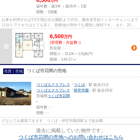
6,500
万円
築年数：築3年 ｜販売中：
1室
階数：1階建
お車を利用すればTX万博記念公園駅まで15分、圏央道常総インターチェンジまで
11分とアクセスはとても良く、勤務地が県外でも通勤に便利です。 また、20分
以内にはメジャーなコストコ、...
6,500
万
円
(管理費・共益費 -)
所在階：-
間取り：3LDK＋1S(納戸)
面積：146.57㎡
つくば市苅間の売地
売買｜売地
つくばエクスプレス
「
つくば
」駅 徒歩21分
つくばエクスプレス
「
研究学園
」駅 徒歩28分
茨城県
つくば市
苅間
-
築年数：-
階数：-
どなたでも建築できます つくば・研究学園両駅まで徒歩圏
過去に掲載していた物件です。
つくば市苅間の売地へのお問い合わせはこちら