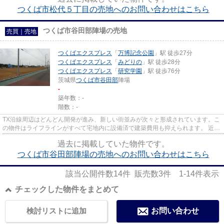
つくば市松代５丁目の売地へのお問い合わせはこちら
つくば市谷田部陣場の売地
売買｜売地
つくばエクスプレス
「
万博記念公園
」駅 徒歩27分
つくばエクスプレス
「
みどりの
」駅 徒歩28分
つくばエクスプレス
「
研究学園
」駅 徒歩76分
茨城県
つくば市
谷田部
陣場
-
築年数：-
階数：-
TX沿線周辺はどんどん開発が進み、新しい街並みが次々と形成されています。こ
の物件はライフラインがすべて宅地内に設備済で建築費用も抑えられます。 近く
に公園やコンビニもあり、車...
過去に掲載していた物件です。
つくば市谷田部陣場の売地へのお問い合わせはこちら
該当公開件数
14
件 販売数
3
件
1-14
件表示
チェックした物件をまとめて
検討リストに追加
お問い合わせ