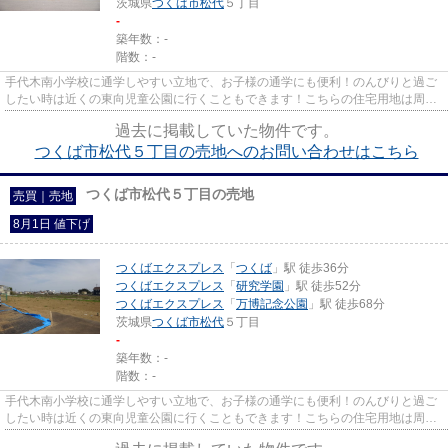
茨城県
つくば市
松代
５丁目
-
築年数：-
階数：-
手代木南小学校に通学しやすい立地で、お子様の通学にも便利！のんびりと過ご
したい時は近くの東向児童公園に行くこともできます！こちらの住宅用地は周囲
も充実しており、これから新...
過去に掲載していた物件です。
つくば市松代５丁目の売地へのお問い合わせはこちら
つくば市松代５丁目の売地
売買｜売地
8月1日 値下げ
つくばエクスプレス
「
つくば
」駅 徒歩36分
つくばエクスプレス
「
研究学園
」駅 徒歩52分
つくばエクスプレス
「
万博記念公園
」駅 徒歩68分
茨城県
つくば市
松代
５丁目
-
築年数：-
階数：-
手代木南小学校に通学しやすい立地で、お子様の通学にも便利！のんびりと過ご
したい時は近くの東向児童公園に行くこともできます！こちらの住宅用地は周囲
も充実しており、これから新...