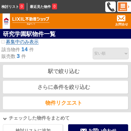
0
0
検討リスト
最近見た物件
お問合せ
研究学園駅物件一覧
募集中のみ表示
14
該当物件
件
3
販売数
件
駅で絞り込む
さらに条件を絞り込む
物件リクエスト
チェックした物件をまとめて
検討リストに追加
お問い合わせ