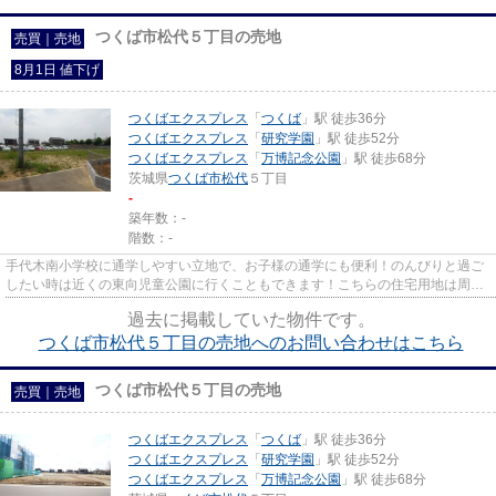
つくば市松代５丁目の売地
売買｜売地
8月1日 値下げ
つくばエクスプレス
「
つくば
」駅 徒歩36分
つくばエクスプレス
「
研究学園
」駅 徒歩52分
つくばエクスプレス
「
万博記念公園
」駅 徒歩68分
茨城県
つくば市
松代
５丁目
-
築年数：-
階数：-
手代木南小学校に通学しやすい立地で、お子様の通学にも便利！のんびりと過ご
したい時は近くの東向児童公園に行くこともできます！こちらの住宅用地は周囲
も充実しており、これから新...
過去に掲載していた物件です。
つくば市松代５丁目の売地へのお問い合わせはこちら
つくば市松代５丁目の売地
売買｜売地
つくばエクスプレス
「
つくば
」駅 徒歩36分
つくばエクスプレス
「
研究学園
」駅 徒歩52分
つくばエクスプレス
「
万博記念公園
」駅 徒歩68分