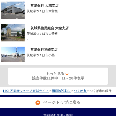
常陽銀行 大穂支店
茨城県つくば市大曽根
-
茨城県信用組合 大穂支店
茨城県つくば市大曽根
-
常陽銀行茎崎支店
茨城県つくば市小茎
-
もっと見る
該当件数11件中
11
－
20
件表示
LIXIL不動産ショップ 茨城ライフ
>
周辺施設案内
>
つくば市
>
つくば市の銀行
ページトップに戻る
営業時間:09:00～18:00