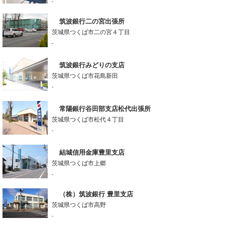
-
筑波銀行二の宮出張所
茨城県つくば市二の宮４丁目
-
筑波銀行みどりの支店
茨城県つくば市花島新田
-
常陽銀行谷田部支店松代出張所
茨城県つくば市松代４丁目
-
結城信用金庫豊里支店
茨城県つくば市上郷
-
（株）筑波銀行 豊里支店
茨城県つくば市高野
-