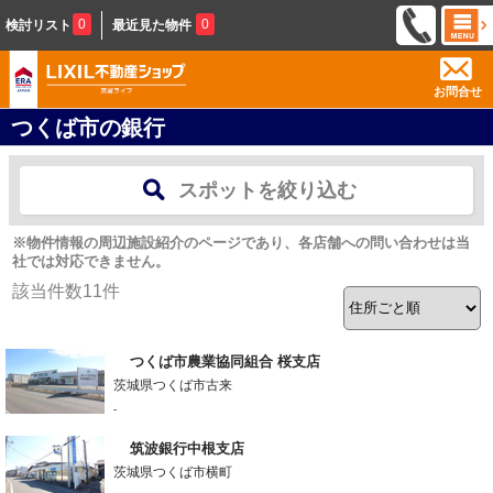
0
0
検討リスト
最近見た物件
お問合せ
つくば市の銀行
スポットを絞り込む
※物件情報の周辺施設紹介のページであり、各店舗への問い合わせは当
社では対応できません。
該当件数
11
件
つくば市農業協同組合 桜支店
茨城県つくば市古来
-
筑波銀行中根支店
茨城県つくば市横町