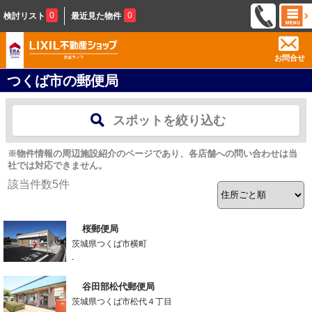
0
0
検討リスト
最近見た物件
お問合せ
つくば市の郵便局
スポットを絞り込む
※物件情報の周辺施設紹介のページであり、各店舗への問い合わせは当
社では対応できません。
該当件数
5
件
桜郵便局
茨城県つくば市横町
-
谷田部松代郵便局
茨城県つくば市松代４丁目