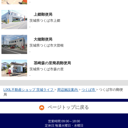
-
上郷郵便局
茨城県つくば市上郷
-
大穂郵便局
茨城県つくば市大曽根
-
茎崎森の里簡易郵便局
茨城県つくば市森の里
-
LIXIL不動産ショップ 茨城ライフ
>
周辺施設案内
>
つくば市
>
つくば市の郵便
局
ページトップに戻る
営業時間:09:00～18:00
定休日:毎週火曜日・水曜日