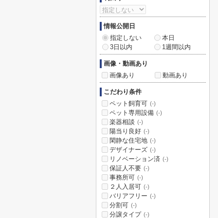
情報公開日
指定しない
本日
3日以内
1週間以内
画像・動画あり
画像あり
動画あり
こだわり条件
ペット飼育可
(-)
ペット専用設備
(-)
楽器相談
(-)
陽当り良好
(-)
閑静な住宅地
(-)
デザイナーズ
(-)
リノベーション済
(-)
保証人不要
(-)
事務所可
(-)
２人入居可
(-)
バリアフリー
(-)
分割可
(-)
分譲タイプ
(-)