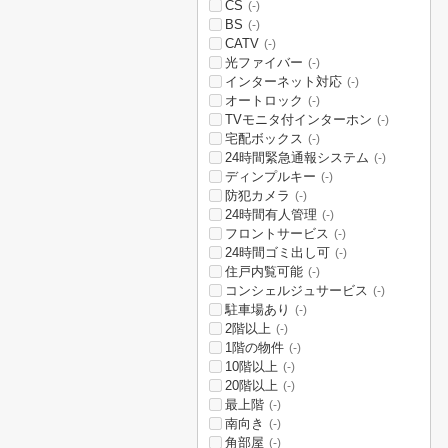
CS
(-)
BS
(-)
CATV
(-)
光ファイバー
(-)
インターネット対応
(-)
オートロック
(-)
TVモニタ付インターホン
(-)
宅配ボックス
(-)
24時間緊急通報システム
(-)
ディンプルキー
(-)
防犯カメラ
(-)
24時間有人管理
(-)
フロントサービス
(-)
24時間ゴミ出し可
(-)
住戸内覧可能
(-)
コンシェルジュサービス
(-)
駐車場あり
(-)
2階以上
(-)
1階の物件
(-)
10階以上
(-)
20階以上
(-)
最上階
(-)
南向き
(-)
角部屋
(-)