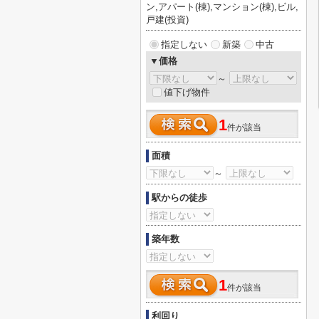
ン,アパート(棟),マンション(棟),ビル,
戸建(投資)
指定しない
新築
中古
▼価格
～
値下げ物件
1
件が該当
面積
～
駅からの徒歩
築年数
1
件が該当
利回り