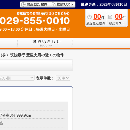
最終更新：2026年08月10日
00
00
件
件
最近見た物件
検討リスト
00～18:00
定休日：毎週火曜日・水曜日
（株）筑波銀行 豊里支店の近くの物件
表示件数：
分車3分 999.9km
造