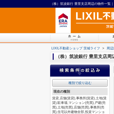
（株）筑波銀行 豊里支店周辺の物件一覧｜L
LIXIL不動産ショップ 茨城ライフ
>
周辺
（株）筑波銀行 豊里支店周
種別で絞り込む
現在の種別
賃貸,店舗(賃貸),事務所(賃貸),土地(賃
貸),駐車場,マンション(売買),戸建(売
買),土地(売買),店舗(売買),事務所(売
買),住宅以外建物全部,投資マンショ