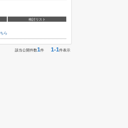
検討リスト
ちら
1
1-1
該当公開件数
件
件表示