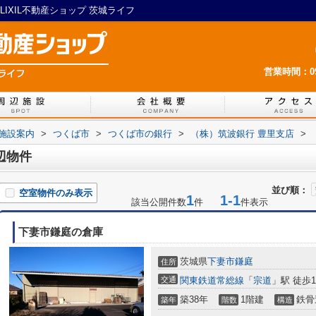
IXIL不動産ショップ 茨城ライフ
営業時間：09:
施設案内
>
つくば市
>
つくば市の銀行
>
（株）筑波銀行 豊里支店
>
辺物件
並び順：
空室物件のみ表示
1
1-1
該当公開件数
件
件表示
下妻市鎌庭の倉庫
茨城県
下妻市
鎌庭
住所
交通
関東鉄道常総線
「
宗道
」駅 徒歩17
築38年
1階建
鉄骨
築年
階数
構造