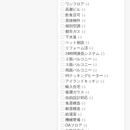
ワンフロア
(-)
高層ビル
(-)
飲食店可
(-)
居抜物件
(-)
個別空調
(-)
都市ガス
(-)
下水道
(-)
ペット相談
(-)
リフォーム済
(-)
24時間換気システム
(-)
２面バルコニー
(-)
３面バルコニー
(-)
両面バルコニー
(-)
IHクッキングヒーター
(-)
アイランドキッチン
(-)
輸入住宅
(-)
複層ガラス
(-)
自由設計対応
(-)
免震構造
(-)
耐震構造
(-)
給湯室
(-)
機械警備
(-)
OAフロア
(-)