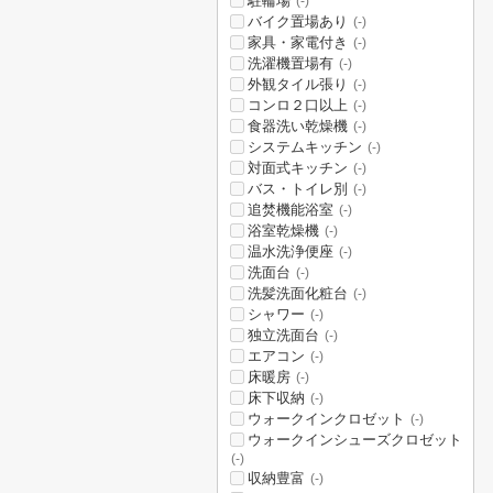
駐輪場
(-)
バイク置場あり
(-)
家具・家電付き
(-)
洗濯機置場有
(-)
外観タイル張り
(-)
コンロ２口以上
(-)
食器洗い乾燥機
(-)
システムキッチン
(-)
対面式キッチン
(-)
バス・トイレ別
(-)
追焚機能浴室
(-)
浴室乾燥機
(-)
温水洗浄便座
(-)
洗面台
(-)
洗髪洗面化粧台
(-)
シャワー
(-)
独立洗面台
(-)
エアコン
(-)
床暖房
(-)
床下収納
(-)
ウォークインクロゼット
(-)
ウォークインシューズクロゼット
(-)
収納豊富
(-)