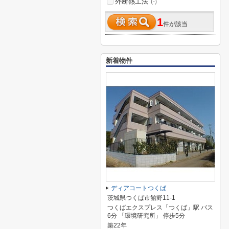
外断熱工法
(-)
1
件が該当
新着物件
ディアコートつくば
茨城県つくば市館野11-1
つくばエクスプレス「つくば」駅 バス
6分 「環境研究所」 停歩5分
築22年