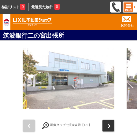
0
0
検討リスト
最近見た物件
お問合せ
筑波銀行二の宮出張所
前
次
画像タップで拡大表示【
1
/2】