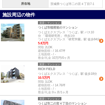
所在地
茨城県つくば市二の宮４丁目7-1
施設周辺の物件
賃貸｜マンション
つくば市稲荷前のマンション
つくばエクスプレス「つくば」駅 バス10
分 「環境研究所」 停歩1分
つくばエクスプレス「研究学園」駅 徒歩84分
5.8万円
間取:
2LDK
建物面積:
- / 16.47坪
土地面積:
- / -
敷金/礼金:
10万円/0ヶ月
賃貸｜マンション
RICH FIELD
つくばエクスプレス「つくば」駅 徒歩18分
10.5万円
間取:
1LDK
建物面積:
- / 14.76坪
土地面積:
- / -
敷金/礼金:
0ヶ月/1ヶ月
賃貸｜マンション
つくば市二の宮４丁目のマンション